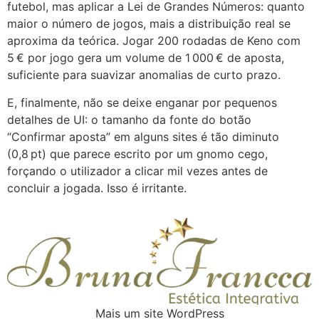
futebol, mas aplicar a Lei de Grandes Números: quanto
maior o número de jogos, mais a distribuição real se
aproxima da teórica. Jogar 200 rodadas de Keno com
5 € por jogo gera um volume de 1 000 € de aposta,
suficiente para suavizar anomalias de curto prazo.
E, finalmente, não se deixe enganar por pequenos
detalhes de UI: o tamanho da fonte do botão
“Confirmar aposta” em alguns sites é tão diminuto
(0,8 pt) que parece escrito por um gnomo cego,
forçando o utilizador a clicar mil vezes antes de
concluir a jogada. Isso é irritante.
Mais um site WordPress