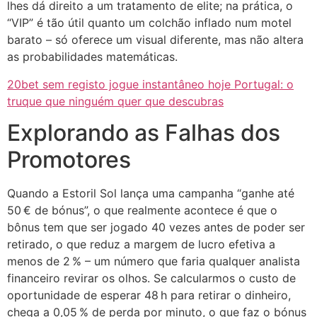
lhes dá direito a um tratamento de elite; na prática, o
“VIP” é tão útil quanto um colchão inflado num motel
barato – só oferece um visual diferente, mas não altera
as probabilidades matemáticas.
20bet sem registo jogue instantâneo hoje Portugal: o
truque que ninguém quer que descubras
Explorando as Falhas dos
Promotores
Quando a Estoril Sol lança uma campanha “ganhe até
50 € de bónus”, o que realmente acontece é que o
bônus tem que ser jogado 40 vezes antes de poder ser
retirado, o que reduz a margem de lucro efetiva a
menos de 2 % – um número que faria qualquer analista
financeiro revirar os olhos. Se calcularmos o custo de
oportunidade de esperar 48 h para retirar o dinheiro,
chega a 0,05 % de perda por minuto, o que faz o bónus