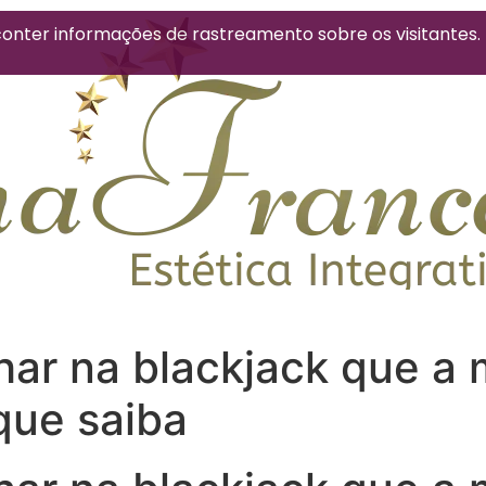
conter informações de rastreamento sobre os visitantes.
ar na blackjack que a 
que saiba