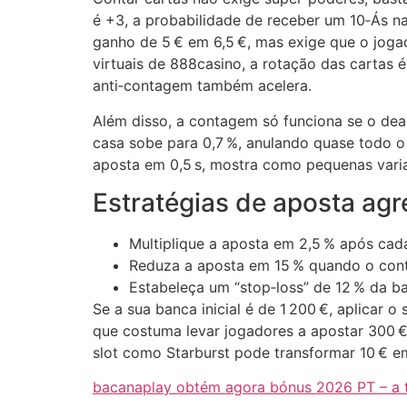
é +3, a probabilidade de receber um 10‑Ás n
ganho de 5 € em 6,5 €, mas exige que o jog
virtuais de 888casino, a rotação das cartas 
anti‑contagem também acelera.
Além disso, a contagem só funciona se o deale
casa sobe para 0,7 %, anulando quase todo 
aposta em 0,5 s, mostra como pequenas vari
Estratégias de aposta ag
Multiplique a aposta em 2,5 % após cada 
Reduza a aposta em 15 % quando o conta
Estabeleça um “stop‑loss” de 12 % da ban
Se a sua banca inicial é de 1 200 €, aplicar o 
que costuma levar jogadores a apostar 300 € 
slot como Starburst pode transformar 10 € em
bacanaplay obtém agora bónus 2026 PT – a t