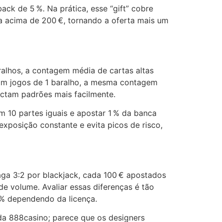
ck de 5 %. Na prática, esse “gift” cobre
 acima de 200 €, tornando a oferta mais um
ralhos, a contagem média de cartas altas
. Em jogos de 1 baralho, a mesma contagem
ectam padrões mais facilmente.
 10 partes iguais e apostar 1 % da banca
exposição constante e evita picos de risco,
paga 3:2 por blackjack, cada 100 € apostados
 de volume. Avaliar essas diferenças é tão
 % dependendo da licença.
 da 888casino; parece que os designers