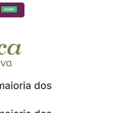
Aceito
maioria dos