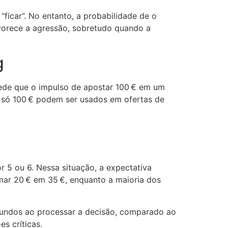
“ficar”. No entanto, a probabilidade de o
avorece a agressão, sobretudo quando a
g
pede que o impulso de apostar 100 € em um
€, só 100 € podem ser usados em ofertas de
 5 ou 6. Nessa situação, a expectativa
rmar 20 € em 35 €, enquanto a maioria dos
gundos ao processar a decisão, comparado ao
s críticas.