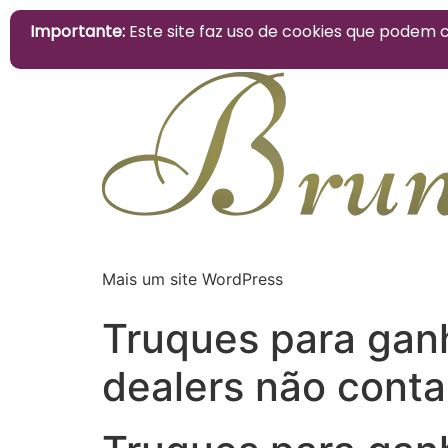
Importante:
Este site faz uso de cookies que podem 
Mais um site WordPress
Truques para ganh
dealers não cont