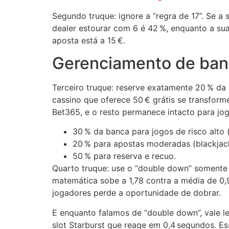
Segundo truque: ignore a “regra de 17”. Se a 
dealer estourar com 6 é 42 %, enquanto a su
aposta está a 15 €.
Gerenciamento de banc
Terceiro truque: reserve exatamente 20 % da
cassino que oferece 50 € grátis se transfor
Bet365, e o resto permanece intacto para jo
30 % da banca para jogos de risco alto 
20 % para apostas moderadas (blackja
50 % para reserva e recuo.
Quarto truque: use o “double down” somente q
matemática sobe a 1,78 contra a média de 0,
jogadores perde a oportunidade de dobrar.
E enquanto falamos de “double down”, vale 
slot Starburst que reage em 0,4 segundos. Ess