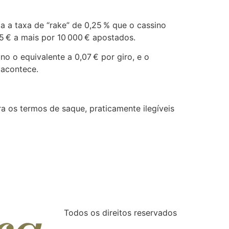
a a taxa de “rake” de 0,25 % que o cassino
25 € a mais por 10 000 € apostados.
no o equivalente a 0,07 € por giro, e o
 acontece.
ra os termos de saque, praticamente ilegíveis
Todos os direitos reservados