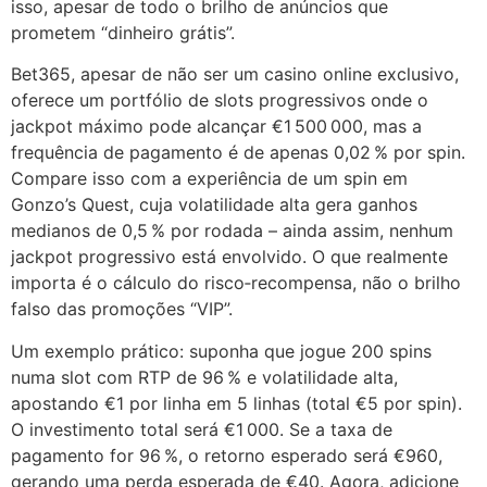
isso, apesar de todo o brilho de anúncios que
prometem “dinheiro grátis”.
Bet365, apesar de não ser um casino online exclusivo,
oferece um portfólio de slots progressivos onde o
jackpot máximo pode alcançar €1 500 000, mas a
frequência de pagamento é de apenas 0,02 % por spin.
Compare isso com a experiência de um spin em
Gonzo’s Quest, cuja volatilidade alta gera ganhos
medianos de 0,5 % por rodada – ainda assim, nenhum
jackpot progressivo está envolvido. O que realmente
importa é o cálculo do risco‑recompensa, não o brilho
falso das promoções “VIP”.
Um exemplo prático: suponha que jogue 200 spins
numa slot com RTP de 96 % e volatilidade alta,
apostando €1 por linha em 5 linhas (total €5 por spin).
O investimento total será €1 000. Se a taxa de
pagamento for 96 %, o retorno esperado será €960,
gerando uma perda esperada de €40. Agora, adicione