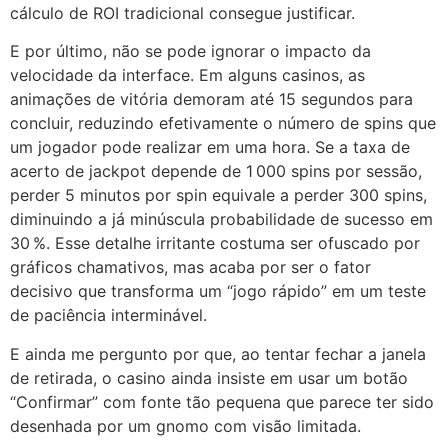
cálculo de ROI tradicional consegue justificar.
E por último, não se pode ignorar o impacto da
velocidade da interface. Em alguns casinos, as
animações de vitória demoram até 15 segundos para
concluir, reduzindo efetivamente o número de spins que
um jogador pode realizar em uma hora. Se a taxa de
acerto de jackpot depende de 1 000 spins por sessão,
perder 5 minutos por spin equivale a perder 300 spins,
diminuindo a já minúscula probabilidade de sucesso em
30 %. Esse detalhe irritante costuma ser ofuscado por
gráficos chamativos, mas acaba por ser o fator
decisivo que transforma um “jogo rápido” em um teste
de paciência interminável.
E ainda me pergunto por que, ao tentar fechar a janela
de retirada, o casino ainda insiste em usar um botão
“Confirmar” com fonte tão pequena que parece ter sido
desenhada por um gnomo com visão limitada.