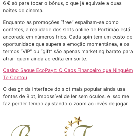
6 € só para tocar o bônus, o que já equivale a duas
noites de cinema.
Enquanto as promoções “free” espalham-se como
confetes, a realidade dos slots online de Portimão está
ancorada em números frios. Cada spin tem um custo de
oportunidade que supera a emoção momentânea, e os
termos “VIP” ou “gift” são apenas marketing barato para
atrair quem ainda acredita em sorte.
Casino Saque EcoPayz: O Caos Financeiro que Ninguém
Te Contou
O design da interface do slot mais popular ainda usa
fontes de 8 pt, impossível de ler sem óculos, e isso me
faz perder tempo ajustando o zoom ao invés de jogar.