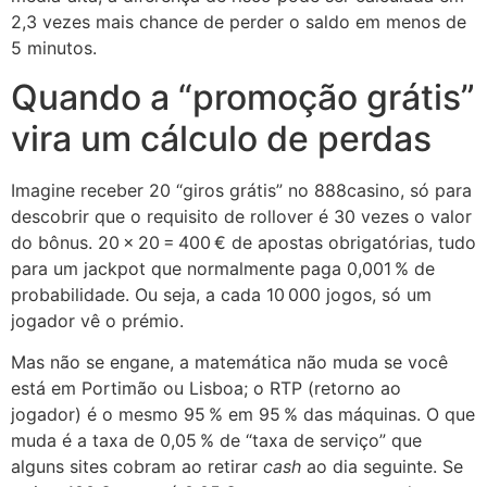
2,3 vezes mais chance de perder o saldo em menos de
5 minutos.
Quando a “promoção grátis”
vira um cálculo de perdas
Imagine receber 20 “giros grátis” no 888casino, só para
descobrir que o requisito de rollover é 30 vezes o valor
do bônus. 20 × 20 = 400 € de apostas obrigatórias, tudo
para um jackpot que normalmente paga 0,001 % de
probabilidade. Ou seja, a cada 10 000 jogos, só um
jogador vê o prémio.
Mas não se engane, a matemática não muda se você
está em Portimão ou Lisboa; o RTP (retorno ao
jogador) é o mesmo 95 % em 95 % das máquinas. O que
muda é a taxa de 0,05 % de “taxa de serviço” que
alguns sites cobram ao retirar
cash
ao dia seguinte. Se