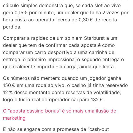
cálculo simples demonstra que, se cada slot ao vivo
gera 0,15 € por minuto, um dealer que falha 2 vezes por
hora custa ao operador cerca de 0,30 € de receita
perdida.
Comparar a rapidez de um spin em Starburst a um
dealer que tem de confirmar cada aposta é como
comparar um carro desportivo a uma carrinha de
entrega: o primeiro impressiona, o segundo entrega o
que realmente importa – a carga, ainda que lenta.
Os números não mentem: quando um jogador ganha
150 € em uma roda ao vivo, o casino já tinha reservado
12 % desse montante como reservas de volatilidade,
logo o lucro real do operador cai para 132 €.
O “aposta cassino bonus” é só mais uma ilusão de
marketing
E não se engane com a promessa de “cash‑out