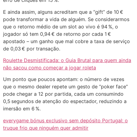
erro de cliques em 15 %.
E ainda assim, alguns acreditam que a “gift” de 10 €
pode transformar a vida de alguém. Se considerarmos
que o retorno médio de um slot ao vivo é 94 %, o
jogador só tem 0,94 € de retorno por cada 1 €
apostado – um ganho que mal cobre a taxa de serviço
de 0,03 € por transação.
Roulette Desmistificada: o Guia Brutal para quem ainda
não sacou como começar a jogar roleta
Um ponto que poucos apontam: o número de vezes
que o mesmo dealer repete um gesto de “poker face”
pode chegar a 12 por partida, cada um consumindo
0,5 segundos de atenção do espectador, reduzindo a
imersão em 6 %.
everygame bónus exclusivo sem depósito Portugal: o
truque frio que ninguém quer admitir