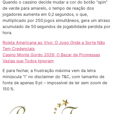
Quando o cassino decide mudar a cor do botão “spin”
de verde para amarelo, o tempo de reação dos
jogadores aumenta em 0,2 segundos, o que,
multiplicado por 250 jogos simultâneos, gera um atraso
acumulado de 50 segundos de jogabilidade perdida por
hora.
Roleta Americana ao Vivo: O Jogo Onde a Sorte Não
Tem Credenciais
Casino Monte Gordo 2026: O Bazar de Promessas
Vazias que Todos Ignoram
E para fechar, a frustração máxima vem da letra
minúscula “i” no disclaimer do T&C, com tamanho de
fonte de apenas 9 pt – impossível de ler sem zoom de
150 %.