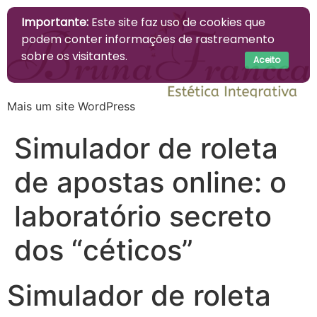
Importante:
Este site faz uso de cookies que
podem conter informações de rastreamento
sobre os visitantes.
Aceito
Mais um site WordPress
Simulador de roleta
de apostas online: o
laboratório secreto
dos “céticos”
Simulador de roleta