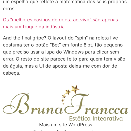
um espelho que reflete a matemática dos seus próprios
erros.
Os “melhores casinos de roleta ao vivo” são apenas
mais um truque da indústria
And the final gripe? O layout do “spin” na roleta live
costuma ter o botão “Bet” em fonte 8 pt, tão pequeno
que preciso usar a lupa do Windows para clicar sem
errar. O resto do site parece feito para quem tem visão
de águia, mas a UI de aposta deixa-me com dor de
cabeça.
Mais um site WordPress