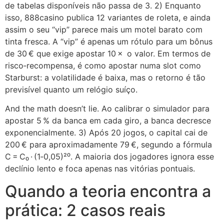
de tabelas disponíveis não passa de 3. 2) Enquanto
isso, 888casino publica 12 variantes de roleta, e ainda
assim o seu “vip” parece mais um motel barato com
tinta fresca. A “vip” é apenas um rótulo para um bônus
de 30 € que exige apostar 10 × o valor. Em termos de
risco‑recompensa, é como apostar numa slot como
Starburst: a volatilidade é baixa, mas o retorno é tão
previsível quanto um relógio suíço.
And the math doesn’t lie. Ao calibrar o simulador para
apostar 5 % da banca em cada giro, a banca decresce
exponencialmente. 3) Após 20 jogos, o capital cai de
200 € para aproximadamente 79 €, segundo a fórmula
C = C₀ · (1‑0,05)²⁰. A maioria dos jogadores ignora esse
declínio lento e foca apenas nas vitórias pontuais.
Quando a teoria encontra a
prática: 2 casos reais