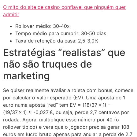
O mito do site de casino confiavel que ninguém quer
admitir
Rollover médio: 30‑40x
Tempo médio para cumprir: 30‑50 dias
Taxa de retenção da casa: 2,5‑3,0%
Estratégias “realistas” que
não são truques de
marketing
Se quiser realmente avaliar a roleta com bonus, comece
por calcular o valor esperado (EV). Uma aposta de 1
euro numa aposta “red” tem EV = (18/37 × 1) –
(19/37 × 1) ≈ -0,027 €, ou seja, perde 2,7 centavos por
rodada. Agora, multiplique esse número por 40 (o
rollover típico) e verá que o jogador precisa gerar 108
euros em lucro bruto apenas para anular a perda de 2,7