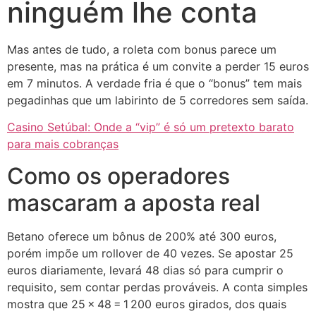
ninguém lhe conta
Mas antes de tudo, a roleta com bonus parece um
presente, mas na prática é um convite a perder 15 euros
em 7 minutos. A verdade fria é que o “bonus” tem mais
pegadinhas que um labirinto de 5 corredores sem saída.
Casino Setúbal: Onde a “vip” é só um pretexto barato
para mais cobranças
Como os operadores
mascaram a aposta real
Betano oferece um bônus de 200% até 300 euros,
porém impõe um rollover de 40 vezes. Se apostar 25
euros diariamente, levará 48 dias só para cumprir o
requisito, sem contar perdas prováveis. A conta simples
mostra que 25 × 48 = 1 200 euros girados, dos quais