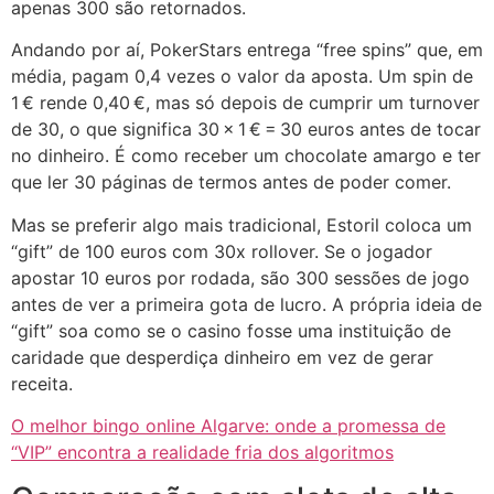
apenas 300 são retornados.
Andando por aí, PokerStars entrega “free spins” que, em
média, pagam 0,4 vezes o valor da aposta. Um spin de
1 € rende 0,40 €, mas só depois de cumprir um turnover
de 30, o que significa 30 × 1 € = 30 euros antes de tocar
no dinheiro. É como receber um chocolate amargo e ter
que ler 30 páginas de termos antes de poder comer.
Mas se preferir algo mais tradicional, Estoril coloca um
“gift” de 100 euros com 30x rollover. Se o jogador
apostar 10 euros por rodada, são 300 sessões de jogo
antes de ver a primeira gota de lucro. A própria ideia de
“gift” soa como se o casino fosse uma instituição de
caridade que desperdiça dinheiro em vez de gerar
receita.
O melhor bingo online Algarve: onde a promessa de
“VIP” encontra a realidade fria dos algoritmos