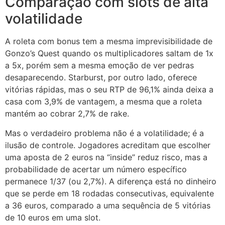
Comparação com slots de alta
volatilidade
A roleta com bonus tem a mesma imprevisibilidade de
Gonzo’s Quest quando os multiplicadores saltam de 1x
a 5x, porém sem a mesma emoção de ver pedras
desaparecendo. Starburst, por outro lado, oferece
vitórias rápidas, mas o seu RTP de 96,1% ainda deixa a
casa com 3,9% de vantagem, a mesma que a roleta
mantém ao cobrar 2,7% de rake.
Mas o verdadeiro problema não é a volatilidade; é a
ilusão de controle. Jogadores acreditam que escolher
uma aposta de 2 euros na “inside” reduz risco, mas a
probabilidade de acertar um número específico
permanece 1/37 (ou 2,7%). A diferença está no dinheiro
que se perde em 18 rodadas consecutivas, equivalente
a 36 euros, comparado a uma sequência de 5 vitórias
de 10 euros em uma slot.