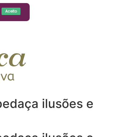
Aceito
pedaça ilusões e