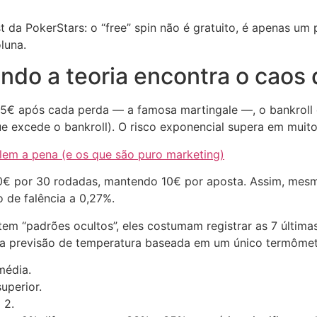
st da PokerStars: o “free” spin não é gratuito, é apenas u
luna.
ando a teoria encontra o caos
15€ após cada perda — a famosa martingale —, o bankroll
excede o bankroll). O risco exponencial supera em muito 
lem a pena (e os que são puro marketing)
00€ por 30 rodadas, mantendo 10€ por aposta. Assim, mesm
o de falência a 0,27%.
 tem “padrões ocultos”, eles costumam registrar as 7 últimas
 a previsão de temperatura baseada em um único termômet
média.
uperior.
 2.