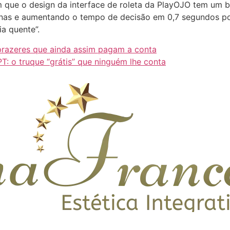
m que o design da interface de roleta da PlayOJO tem um 
lunas e aumentando o tempo de decisão em 0,7 segundos po
a quente”.
 prazeres que ainda assim pagam a conta
T: o truque “grátis” que ninguém lhe conta