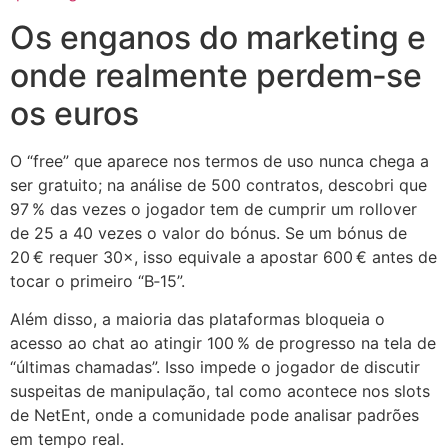
Os enganos do marketing e
onde realmente perdem‑se
os euros
O “free” que aparece nos termos de uso nunca chega a
ser gratuito; na análise de 500 contratos, descobri que
97 % das vezes o jogador tem de cumprir um rollover
de 25 a 40 vezes o valor do bónus. Se um bónus de
20 € requer 30×, isso equivale a apostar 600 € antes de
tocar o primeiro “B‑15”.
Além disso, a maioria das plataformas bloqueia o
acesso ao chat ao atingir 100 % de progresso na tela de
“últimas chamadas”. Isso impede o jogador de discutir
suspeitas de manipulação, tal como acontece nos slots
de NetEnt, onde a comunidade pode analisar padrões
em tempo real.