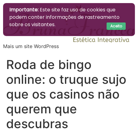
Importante:
Este site faz uso de cookies que
podem conter informações de rastreamento
sobre os visitantes.
Aceito
Mais um site WordPress
Roda de bingo
online: o truque sujo
que os casinos não
querem que
descubras