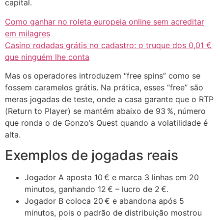
capital.
Como ganhar no roleta europeia online sem acreditar
em milagres
Casino rodadas grátis no cadastro: o truque dos 0,01 €
que ninguém lhe conta
Mas os operadores introduzem “free spins” como se
fossem caramelos grátis. Na prática, esses “free” são
meras jogadas de teste, onde a casa garante que o RTP
(Return to Player) se mantém abaixo de 93 %, número
que ronda o de Gonzo’s Quest quando a volatilidade é
alta.
Exemplos de jogadas reais
Jogador A aposta 10 € e marca 3 linhas em 20
minutos, ganhando 12 € – lucro de 2 €.
Jogador B coloca 20 € e abandona após 5
minutos, pois o padrão de distribuição mostrou