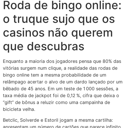
Roda de bingo online:
o truque sujo que os
casinos não querem
que descubras
Enquanto a maioria dos jogadores pensa que 80% das
vitórias surgem num clique, a realidade das rodas de
bingo online tem a mesma probabilidade de um
relâmpago acertar o alvo de um dardo lançado por um
bêbado de 45 anos. Em um teste de 1 000 sessões, a
taxa média de jackpot foi de 0,12 %, cifra que deixa o
“gift” de bônus a reluzir como uma campainha de
bicicleta velha.
Betclic, Solverde e Estoril jogam a mesma cartilha:
apresentam um número de cartões que parece infinito,