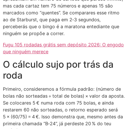
mas cada cartaz tem 75 números e apenas 15 são
marcados como “quentes”. Se comparares esse ritmo
ao de Starburst, que paga em 2‑3 segundos,
perceberás que o bingo é a maratona entediante que
ninguém se propõe a correr.
Fugu 105 rodadas grátis sem depósito 2026: O engodo
que ninguém merece
O cálculo sujo por trás da
roda
Primeiro, consideremos a fórmula padrão: (número de
bolas não sorteadas ÷ total de bolas) × valor da aposta.
Se colocares 5 € numa roda com 75 bolas, e ainda
restarem 60 não sorteadas, o retorno esperado será
5 × (60/75) = 4 €. Isso demonstra que, mesmo antes da
primeira chamada “B‑24”, já perdeste 20 % do teu