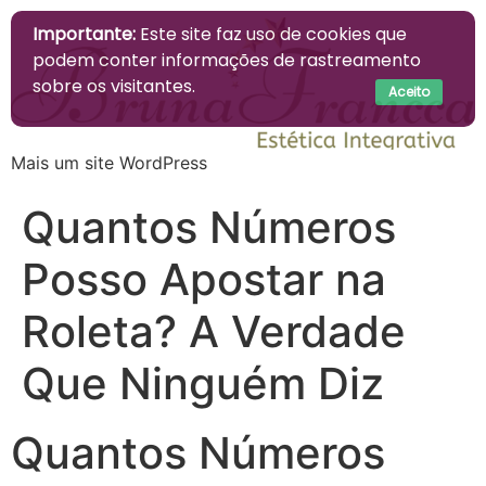
Importante:
Este site faz uso de cookies que
podem conter informações de rastreamento
sobre os visitantes.
Aceito
Mais um site WordPress
Quantos Números
Posso Apostar na
Roleta? A Verdade
Que Ninguém Diz
Quantos Números