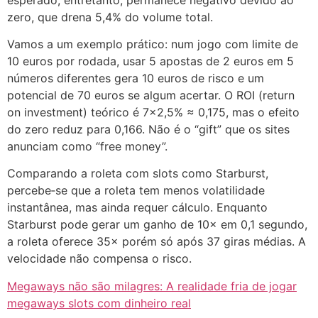
zero, que drena 5,4% do volume total.
Vamos a um exemplo prático: num jogo com limite de
10 euros por rodada, usar 5 apostas de 2 euros em 5
números diferentes gera 10 euros de risco e um
potencial de 70 euros se algum acertar. O ROI (return
on investment) teórico é 7×2,5% ≈ 0,175, mas o efeito
do zero reduz para 0,166. Não é o “gift” que os sites
anunciam como “free money”.
Comparando a roleta com slots como Starburst,
percebe‑se que a roleta tem menos volatilidade
instantânea, mas ainda requer cálculo. Enquanto
Starburst pode gerar um ganho de 10× em 0,1 segundo,
a roleta oferece 35× porém só após 37 giras médias. A
velocidade não compensa o risco.
Megaways não são milagres: A realidade fria de jogar
megaways slots com dinheiro real