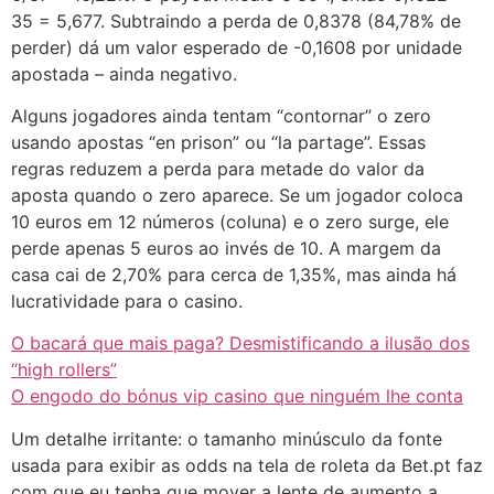
35 = 5,677. Subtraindo a perda de 0,8378 (84,78% de
perder) dá um valor esperado de -0,1608 por unidade
apostada – ainda negativo.
Alguns jogadores ainda tentam “contornar” o zero
usando apostas “en prison” ou “la partage”. Essas
regras reduzem a perda para metade do valor da
aposta quando o zero aparece. Se um jogador coloca
10 euros em 12 números (coluna) e o zero surge, ele
perde apenas 5 euros ao invés de 10. A margem da
casa cai de 2,70% para cerca de 1,35%, mas ainda há
lucratividade para o casino.
O bacará que mais paga? Desmistificando a ilusão dos
“high rollers”
O engodo do bónus vip casino que ninguém lhe conta
Um detalhe irritante: o tamanho minúsculo da fonte
usada para exibir as odds na tela de roleta da Bet.pt faz
com que eu tenha que mover a lente de aumento a