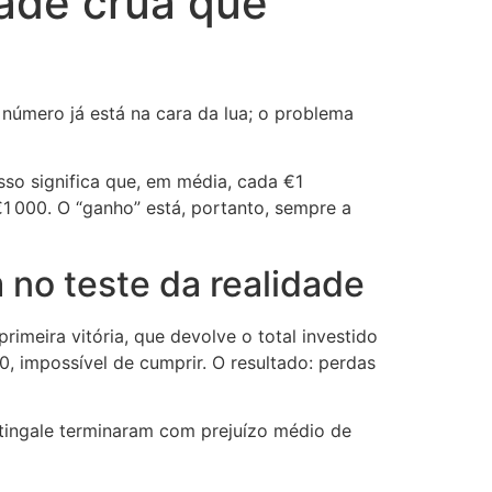
ade crua que
número já está na cara da lua; o problema
sso significa que, em média, cada €1
1 000. O “ganho” está, portanto, sempre a
 no teste da realidade
meira vitória, que devolve o total investido
, impossível de cumprir. O resultado: perdas
tingale terminaram com prejuízo médio de