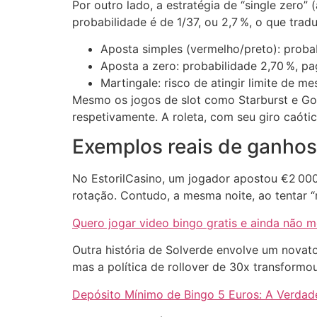
Por outro lado, a estratégia de “single zero”
probabilidade é de 1/37, ou 2,7 %, o que tra
Aposta simples (vermelho/preto): proba
Aposta a zero: probabilidade 2,70 %, p
Martingale: risco de atingir limite de mes
Mesmo os jogos de slot como Starburst e Gonz
respetivamente. A roleta, com seu giro caóti
Exemplos reais de ganhos
No EstorilCasino, um jogador apostou €2 00
rotação. Contudo, a mesma noite, ao tentar “
Quero jogar video bingo gratis e ainda não m
Outra história de Solverde envolve um novat
mas a política de rollover de 30x transformo
Depósito Mínimo de Bingo 5 Euros: A Verdad