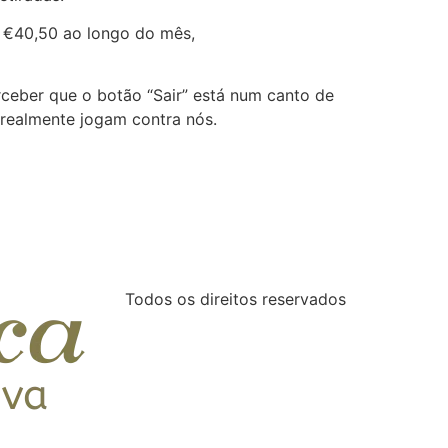
se €40,50 ao longo do mês,
rceber que o botão “Sair” está num canto de
 realmente jogam contra nós.
Todos os direitos reservados