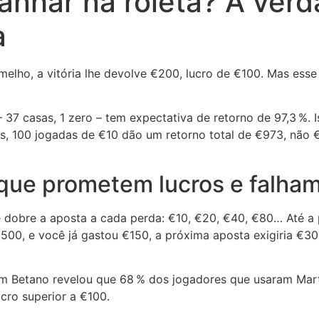
nhar na roleta? A verd
a
lho, a vitória lhe devolve €200, lucro de €100. Mas esse 
37 casas, 1 zero – tem expectativa de retorno de 97,3 %. I
, 100 jogadas de €10 dão um retorno total de €973, não €
que prometem lucros e falham
obre a aposta a cada perda: €10, €20, €40, €80… Até a pri
500, e você já gastou €150, a próxima aposta exigiria €300
 em Betano revelou que 68 % dos jogadores que usaram Mar
cro superior a €100.