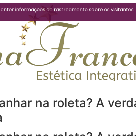
conter informações de rastreamento sobre os visitantes.
nhar na roleta? A verd
a