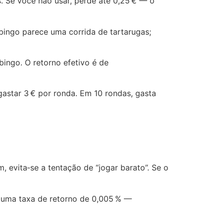
. Se você não usar, perde até 0,25 € — o
ingo parece uma corrida de tartarugas;
ingo. O retorno efetivo é de
gastar 3 € por ronda. Em 10 rondas, gasta
evita‑se a tentação de “jogar barato”. Se o
dá uma taxa de retorno de 0,005 % —