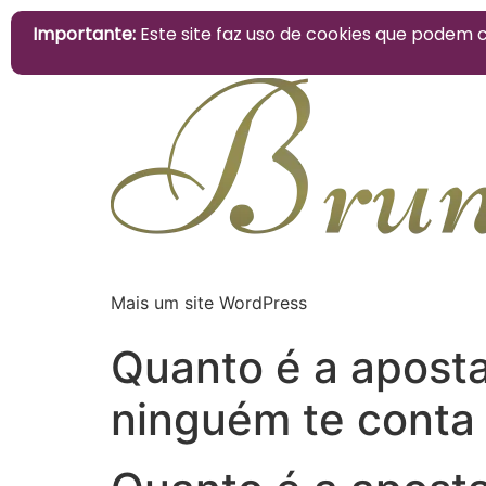
Importante:
Este site faz uso de cookies que podem 
Mais um site WordPress
Quanto é a apost
ninguém te conta