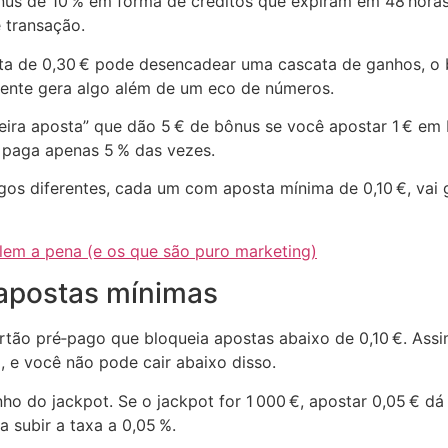
nus de 10 % em forma de créditos que expiram em 48 horas
 transação.
 de 0,30 € pode desencadear uma cascata de ganhos, o b
mente gera algo além de um eco de números.
ira aposta” que dão 5 € de bônus se você apostar 1 € em b
a paga apenas 5 % das vezes.
ngos diferentes, cada um com aposta mínima de 0,10 €, vai 
lem a pena (e os que são puro marketing)
 apostas mínimas
o pré‑pago que bloqueia apostas abaixo de 0,10 €. Assim, 
 €, e você não pode cair abaixo disso.
nho do jackpot. Se o jackpot for 1 000 €, apostar 0,05 € 
 subir a taxa a 0,05 %.