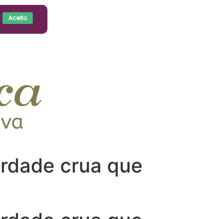
Aceito
erdade crua que