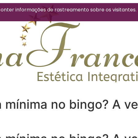
conter informações de rastreamento sobre os visitantes.
a mínima no bingo? A v