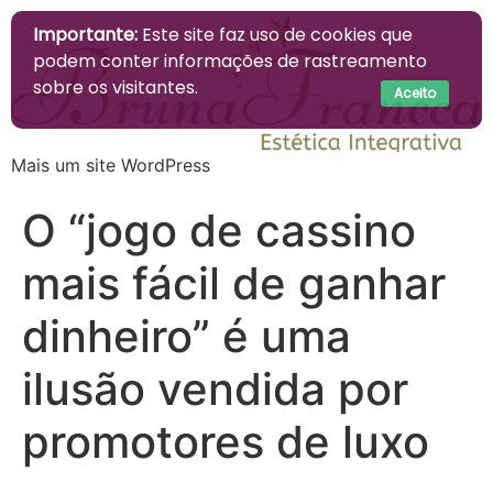
Importante:
Este site faz uso de cookies que
podem conter informações de rastreamento
sobre os visitantes.
Aceito
Mais um site WordPress
O “jogo de cassino
mais fácil de ganhar
dinheiro” é uma
ilusão vendida por
promotores de luxo