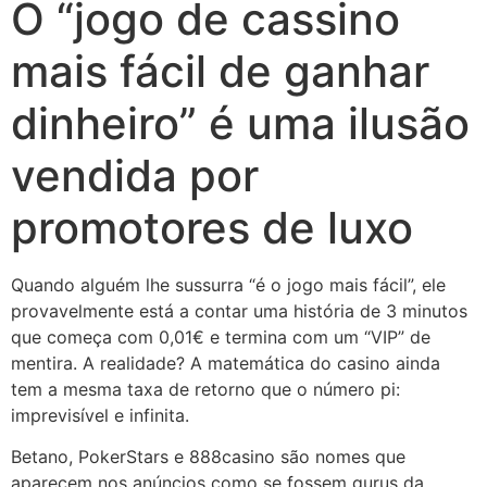
O “jogo de cassino
mais fácil de ganhar
dinheiro” é uma ilusão
vendida por
promotores de luxo
Quando alguém lhe sussurra “é o jogo mais fácil”, ele
provavelmente está a contar uma história de 3 minutos
que começa com 0,01€ e termina com um “VIP” de
mentira. A realidade? A matemática do casino ainda
tem a mesma taxa de retorno que o número pi:
imprevisível e infinita.
Betano, PokerStars e 888casino são nomes que
aparecem nos anúncios como se fossem gurus da