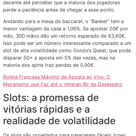
decente até perceber que a maioria dos jogadores
perde a paciência antes de chegar a esse ponto.
Andando para a mesa de baccarat, o “Banker” tem a
menor vantagem da casa a 1,06%. Se apostar 20€ por
mão, 300 mãos dão um retorno esperado de 63,60€.
Isso pode ser um número interessante comparado a um
slot de alta volatilidade como Gonzo’s Quest, que pode
disparar 50× a aposta em 5% das vezes, mas na
maioria dos spins traz perdas de 0,90€.
Roleta Francesa Máximo de Aposta ao Vivo: O
Mecanismo que Faz até o Veteran Rir de Desespero
Slots: a promessa de
vitórias rápidas e a
realidade de volatilidade
Os slots são projetados para parecerem fáceis: luzes