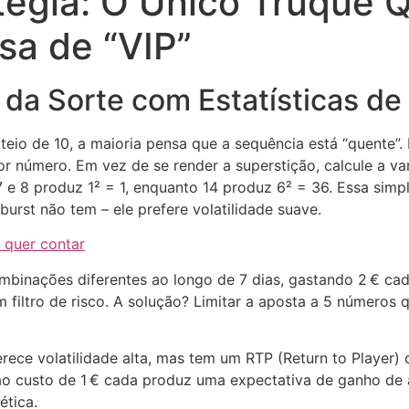
tégia: O Único Truque 
a de “VIP”
da Sorte com Estatísticas de 
io de 10, a maioria pensa que a sequência está “quente”. 
 número. Em vez de se render a superstição, calcule a vari
7 e 8 produz 1² = 1, enquanto 14 produz 6² = 36. Essa sim
burst não tem – ele prefere volatilidade suave.
 quer contar
inações diferentes ao longo de 7 dias, gastando 2 € cada.
um filtro de risco. A solução? Limitar a aposta a 5 números
ferece volatilidade alta, mas tem um RTP (Return to Playe
ao custo de 1 € cada produz uma expectativa de ganho de
ética.