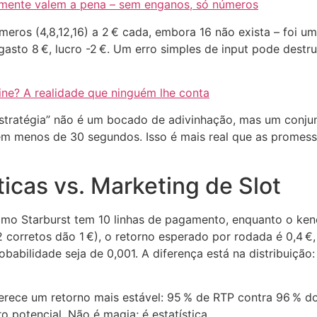
lmente valem a pena – sem enganos, só números
meros (4,8,12,16) a 2 € cada, embora 16 não exista – foi um
l gasto 8 €, lucro -2 €. Um erro simples de input pode dest
ine? A realidade que ninguém lhe conta
ratégia” não é um bocado de adivinhação, mas um conjunt
m menos de 30 segundos. Isso é mais real que as promess
cas vs. Marketing de Slot
omo Starburst tem 10 linhas de pagamento, enquanto o ken
 2 corretos dão 1 €), o retorno esperado por rodada é 0,4
babilidade seja de 0,001. A diferença está na distribuição
erece um retorno mais estável: 95 % de RTP contra 96 % do 
 potencial. Não é magia; é estatística.