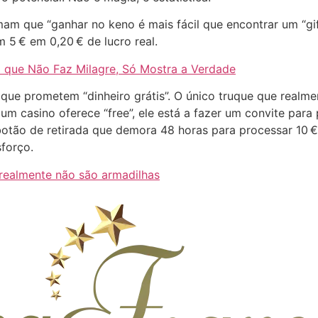
mam que “ganhar no keno é mais fácil que encontrar um “gi
 5 € em 0,20 € de lucro real.
 que Não Faz Milagre, Só Mostra a Verdade
ue prometem “dinheiro grátis”. O único truque que realmen
um casino oferece “free”, ele está a fazer um convite para
 botão de retirada que demora 48 horas para processar 10 €;
sforço.
 realmente não são armadilhas