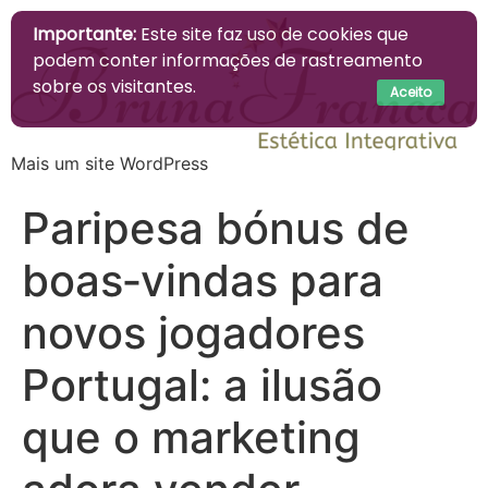
Importante:
Este site faz uso de cookies que
podem conter informações de rastreamento
sobre os visitantes.
Aceito
Mais um site WordPress
Paripesa bónus de
boas‑vindas para
novos jogadores
Portugal: a ilusão
que o marketing