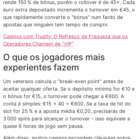
rende 150 % de bónus, porém o rollover é de 45×. Cada
euro extra depositado incrementa o turnover em €45, o
que rapidamente converte o “bónus” num fardo de
apostas que ninguém tem tempo de cumprir.
Casinos com Trustly: O Refresco de Fraqueza que os
Operadores Chamam de “VIP”
O que os jogadores mais
experientes fazem
Um veterano calcula o “break‑even point” antes de
aceitar qualquer oferta. Se o depósito mínimo for €10 e
o bónus for €15, o turnover pode chegar a €600. A
conta é simples: €15 × 40 = €600. Se a taxa de hit do
slot for 25 % e a aposta média €0,20, precisarás de
3 000 spins para alcançar o turnover – isso equivale a
quase 6 horas de jogo sem pausa.
Além disso, muitos casinos escondem cláusulas sobre