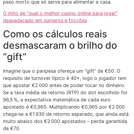
peso morto que só serve para alimentar a casa.
O mito de “qual o melhor casino online para jogar”
despedaçado em números e fricções
Como os cálculos reais
desmascaram o brilho do
“gift”
Imagine que o paripesa ofereça um “gift” de €50. O
requisito de turnover típico é 40×, logo o jogador tem
que apostar €2 000 antes de poder tocar no dinheiro.
Se a taxa média de retorno (RTP) do slot escolhido for
96,5 %, a expectativa matemática de cada euro
apostado é €0,965. Multiplicando €0,965 por €2 000
chega‑se a €1 930 de retorno esperado, que ainda está
muito abaixo dos €2 000 apostados – perda garantida
de €70.