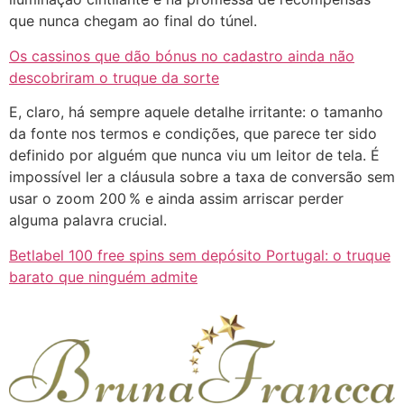
que nunca chegam ao final do túnel.
Os cassinos que dão bónus no cadastro ainda não
descobriram o truque da sorte
E, claro, há sempre aquele detalhe irritante: o tamanho
da fonte nos termos e condições, que parece ter sido
definido por alguém que nunca viu um leitor de tela. É
impossível ler a cláusula sobre a taxa de conversão sem
usar o zoom 200 % e ainda assim arriscar perder
alguma palavra crucial.
Betlabel 100 free spins sem depósito Portugal: o truque
barato que ninguém admite