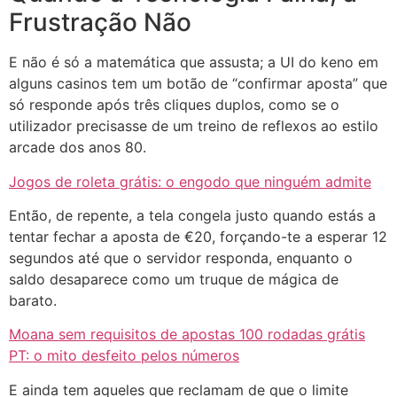
Frustração Não
E não é só a matemática que assusta; a UI do keno em
alguns casinos tem um botão de “confirmar aposta” que
só responde após três cliques duplos, como se o
utilizador precisasse de um treino de reflexos ao estilo
arcade dos anos 80.
Jogos de roleta grátis: o engodo que ninguém admite
Então, de repente, a tela congela justo quando estás a
tentar fechar a aposta de €20, forçando-te a esperar 12
segundos até que o servidor responda, enquanto o
saldo desaparece como um truque de mágica de
barato.
Moana sem requisitos de apostas 100 rodadas grátis
PT: o mito desfeito pelos números
E ainda tem aqueles que reclamam de que o limite