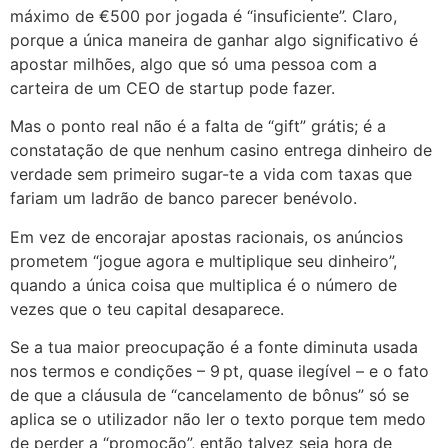
máximo de €500 por jogada é “insuficiente”. Claro,
porque a única maneira de ganhar algo significativo é
apostar milhões, algo que só uma pessoa com a
carteira de um CEO de startup pode fazer.
Mas o ponto real não é a falta de “gift” grátis; é a
constatação de que nenhum casino entrega dinheiro de
verdade sem primeiro sugar-te a vida com taxas que
fariam um ladrão de banco parecer benévolo.
Em vez de encorajar apostas racionais, os anúncios
prometem “jogue agora e multiplique seu dinheiro”,
quando a única coisa que multiplica é o número de
vezes que o teu capital desaparece.
Se a tua maior preocupação é a fonte diminuta usada
nos termos e condições – 9 pt, quase ilegível – e o fato
de que a cláusula de “cancelamento de bônus” só se
aplica se o utilizador não ler o texto porque tem medo
de perder a “promoção”, então talvez seja hora de