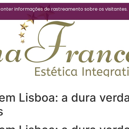
conter informações de rastreamento sobre os visitantes.
em Lisboa: a dura verda
s