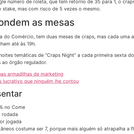
 número de roleta, que tem retorno de 35 para 1, o craps
o stake, mas com risco de 5 vezes o mesmo.
condem as mesas
aça do Comércio, tem duas mesas de craps, mas cada uma a
lham até às 19h.
 noites temáticas de “Craps Night” a cada primeira sexta d
 ao órgão regulador.
nas armadilhas de marketing
 lucrativo que ninguém lhe contou
sentar
15% no Come
r rodada
or jogada
âneos costuma ser 7, porque mais alguém só atrapalha a fl