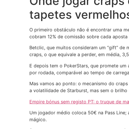
Onde jogar craps 
tapetes vermelho
O primeiro obstáculo não é encontrar uma me
cobram 12% de comissão sobre cada aposta 
Betclic, que muitos consideram um “gift” de 
craps, o que equivale a perder, em média, 3,
E depois tem o PokerStars, que promete um 
por rodada, comparável ao tempo de carreg
Mas vamos ao ponto: o mecanismo do craps – 
a volatilidade de Starburst, mas sem o brilho
Empire bónus sem registo PT: o truque de m
Um jogador médio coloca 50€ na Pass Line; a
mágico.