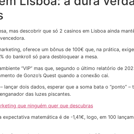
em Lisboa: a dura verda
s
sa, mas descobrir que só 2 casinos em Lisboa ainda mantê
vencedora.
marketing, oferece um bônus de 100€ que, na prática, exige
5% do bankroll só para desbloquear a mesa.
ambiente “VIP” mas que, segundo o último relatório de 2
amento de Gonzo’s Quest quando a conexão cai.
lançar dois dados, esperar que a soma bata o “ponto” – t
 enganador das luzes piscantes.
arketing que ninguém quer que descubras
 expectativa matemática é de -1,41€, logo, em 100 lançam