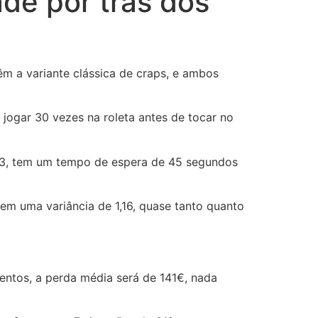
de por trás dos
m a variante clássica de craps, e ambos
 jogar 30 vezes na roleta antes de tocar no
023, tem um tempo de espera de 45 segundos
em uma variância de 1,16, quase tanto quanto
entos, a perda média será de 141€, nada