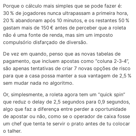
Porque o cálculo mais simples que se pode fazer é:
30 % de jogadores nunca ultrapassam a primeira hora,
20 % abandonam após 10 minutos, e os restantes 50 %
gastam mais de 150 € antes de perceber que a roleta
não é uma fonte de renda, mas sim um imposto
compulsório disfarçado de diversão.
De vez em quando, penso que as novas tabelas de
pagamento, que incluem apostas como “coluna 2‑3‑4”,
são apenas tentativas de criar 7 novas opções de risco
para que a casa possa manter a sua vantagem de 2,5 %
sem mudar nada no algoritmo.
Or, simplesmente, a roleta agora tem um “quick spin”
que reduz o delay de 2,5 segundos para 0,9 segundos,
algo que faz a diferença entre perder a oportunidade
de apostar ou não, como se o operador de caixa fosse
um chef que tenta te servir o prato antes de tu colocar
o talher.