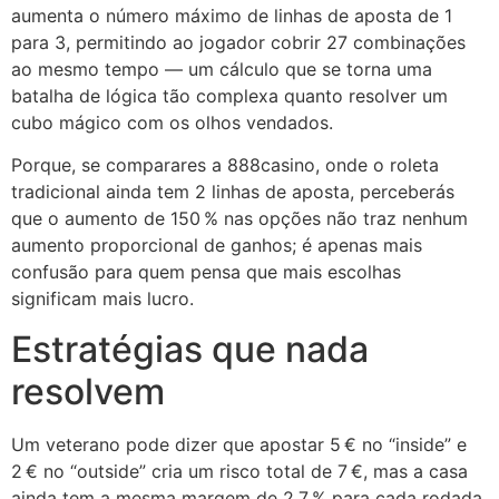
aumenta o número máximo de linhas de aposta de 1
para 3, permitindo ao jogador cobrir 27 combinações
ao mesmo tempo — um cálculo que se torna uma
batalha de lógica tão complexa quanto resolver um
cubo mágico com os olhos vendados.
Porque, se comparares a 888casino, onde o roleta
tradicional ainda tem 2 linhas de aposta, perceberás
que o aumento de 150 % nas opções não traz nenhum
aumento proporcional de ganhos; é apenas mais
confusão para quem pensa que mais escolhas
significam mais lucro.
Estratégias que nada
resolvem
Um veterano pode dizer que apostar 5 € no “inside” e
2 € no “outside” cria um risco total de 7 €, mas a casa
ainda tem a mesma margem de 2,7 % para cada rodada.