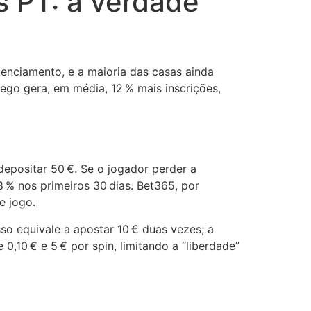
s PT: a verdade
enciamento, e a maioria das casas ainda
ego gera, em média, 12 % mais inscrições,
positar 50 €. Se o jogador perder a
 % nos primeiros 30 dias. Bet365, por
e jogo.
so equivale a apostar 10 € duas vezes; a
0,10 € e 5 € por spin, limitando a “liberdade”