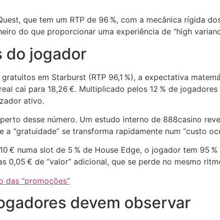
Quest, que tem um RTP de 96 %, com a mecânica rígida do
heiro do que proporcionar uma experiência de “high varianc
s do jogador
 gratuitos em Starburst (RTP 96,1 %), a expectativa matemá
eal cai para 18,26 €. Multiplicado pelos 12 % de jogadores
zador ativo.
perto desse número. Um estudo interno de 888casino rev
e a “gratuidade” se transforma rapidamente num “custo ocu
0 € numa slot de 5 % de House Edge, o jogador tem 95 %
s 0,05 € de “valor” adicional, que se perde no mesmo ritm
to das “promoções”
jogadores devem observar