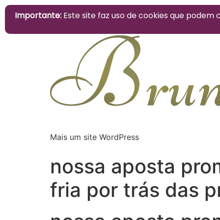
Importante:
Este site faz uso de cookies que podem 
Mais um site WordPress
nossa aposta pro
fria por trás das