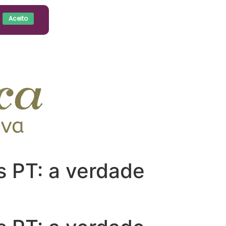
Aceito
s PT: a verdade