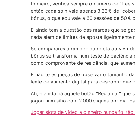
Primeiro, verifica sempre o número de “free 
então cada spin vale apenas 3,33 € de “cober
bônus, o que equivale a 60 sessões de 50 € 
E ainda tem a questão das marcas que se gaba
nada além de limites de aposta ligeiramente 
Se comparares a rapidez da roleta ao vivo da
bônus se transforma num teste de paciência q
como comprovante de residência, que aument
E não te esqueças de observar o tamanho da f
lente de aumento digital para descobrir que 
Ah, e ainda há aquele botão “Reclamar” que 
jogou num sítio com 2 000 cliques por dia. E
Jogar slots de vídeo a dinheiro nunca foi tão 