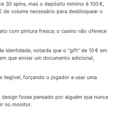
ce 30 spins, mas o depósito mínimo é 100 €,
0 € de volume necessário para desbloquear o
ato com pintura fresca; o casino não oferece
e identidade, notarás que o “gift” de 10 € em
r tem que enviar um documento adicional,
 ilegível, forçando o jogador a usar uma
 o design fosse pensado por alguém que nunca
ir no monitor.