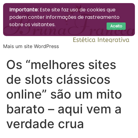
Importante:
Este site faz uso de cookies que
podem conter informações de rastreamento
sobre os visitantes.
Aceito
Mais um site WordPress
Os “melhores sites
de slots clássicos
online” são um mito
barato – aqui vem a
verdade crua