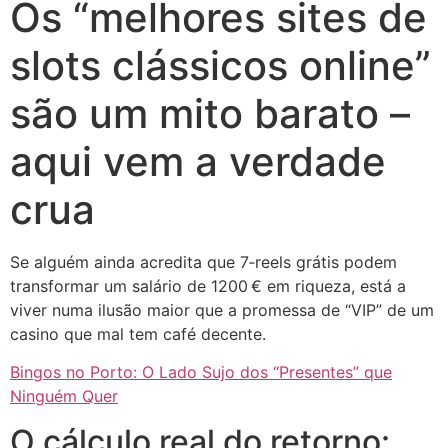
Os “melhores sites de
slots clássicos online”
são um mito barato –
aqui vem a verdade
crua
Se alguém ainda acredita que 7‑reels grátis podem
transformar um salário de 1200 € em riqueza, está a
viver numa ilusão maior que a promessa de “VIP” de um
casino que mal tem café decente.
Bingos no Porto: O Lado Sujo dos “Presentes” que
Ninguém Quer
O cálculo real do retorno: