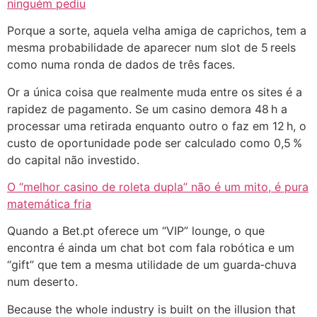
ninguém pediu
Porque a sorte, aquela velha amiga de caprichos, tem a
mesma probabilidade de aparecer num slot de 5 reels
como numa ronda de dados de três faces.
Or a única coisa que realmente muda entre os sites é a
rapidez de pagamento. Se um casino demora 48 h a
processar uma retirada enquanto outro o faz em 12 h, o
custo de oportunidade pode ser calculado como 0,5 %
do capital não investido.
O “melhor casino de roleta dupla” não é um mito, é pura
matemática fria
Quando a Bet.pt oferece um “VIP” lounge, o que
encontra é ainda um chat bot com fala robótica e um
“gift” que tem a mesma utilidade de um guarda‑chuva
num deserto.
Because the whole industry is built on the illusion that