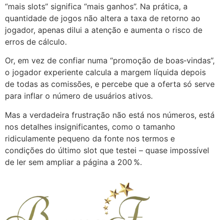
“mais slots” significa “mais ganhos”. Na prática, a
quantidade de jogos não altera a taxa de retorno ao
jogador, apenas dilui a atenção e aumenta o risco de
erros de cálculo.
Or, em vez de confiar numa “promoção de boas‑vindas”,
o jogador experiente calcula a margem líquida depois
de todas as comissões, e percebe que a oferta só serve
para inflar o número de usuários ativos.
Mas a verdadeira frustração não está nos números, está
nos detalhes insignificantes, como o tamanho
ridiculamente pequeno da fonte nos termos e
condições do último slot que testei – quase impossível
de ler sem ampliar a página a 200 %.