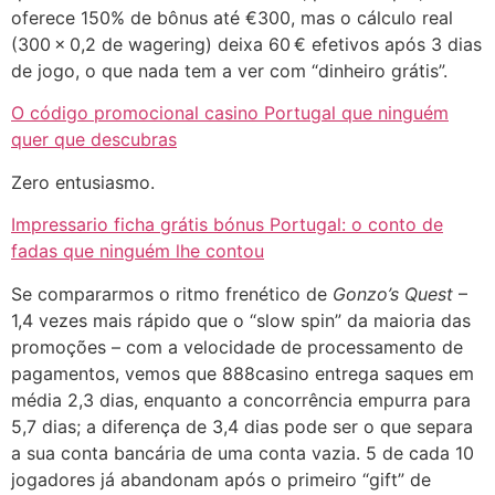
oferece 150% de bônus até €300, mas o cálculo real
(300 × 0,2 de wagering) deixa 60 € efetivos após 3 dias
de jogo, o que nada tem a ver com “dinheiro grátis”.
O código promocional casino Portugal que ninguém
quer que descubras
Zero entusiasmo.
Impressario ficha grátis bónus Portugal: o conto de
fadas que ninguém lhe contou
Se compararmos o ritmo frenético de
Gonzo’s Quest
–
1,4 vezes mais rápido que o “slow spin” da maioria das
promoções – com a velocidade de processamento de
pagamentos, vemos que 888casino entrega saques em
média 2,3 dias, enquanto a concorrência empurra para
5,7 dias; a diferença de 3,4 dias pode ser o que separa
a sua conta bancária de uma conta vazia. 5 de cada 10
jogadores já abandonam após o primeiro “gift” de