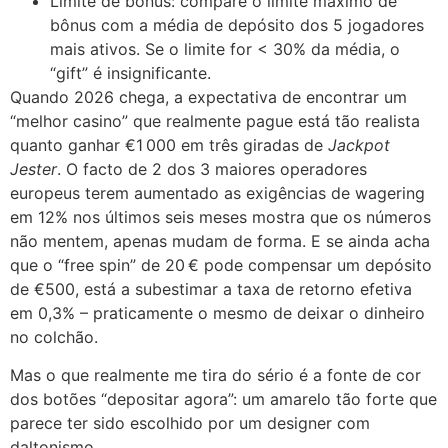
Limite de bônus: compare o limite máximo de
bônus com a média de depósito dos 5 jogadores
mais ativos. Se o limite for < 30% da média, o
“gift” é insignificante.
Quando 2026 chega, a expectativa de encontrar um
“melhor casino” que realmente pague está tão realista
quanto ganhar €1 000 em três giradas de
Jackpot
Jester
. O facto de 2 dos 3 maiores operadores
europeus terem aumentado as exigências de wagering
em 12% nos últimos seis meses mostra que os números
não mentem, apenas mudam de forma. E se ainda acha
que o “free spin” de 20 € pode compensar um depósito
de €500, está a subestimar a taxa de retorno efetiva
em 0,3% – praticamente o mesmo de deixar o dinheiro
no colchão.
Mas o que realmente me tira do sério é a fonte de cor
dos botões “depositar agora”: um amarelo tão forte que
parece ter sido escolhido por um designer com
daltonismo.