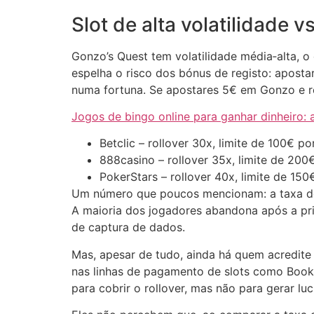
Slot de alta volatilidade v
Gonzo’s Quest tem volatilidade média‑alta, 
espelha o risco dos bónus de registo: aposta
numa fortuna. Se apostares 5€ em Gonzo e rec
Jogos de bingo online para ganhar dinheiro: 
Betclic – rollover 30x, limite de 100€ po
888casino – rollover 35x, limite de 200
PokerStars – rollover 40x, limite de 150
Um número que poucos mencionam: a taxa de 
A maioria dos jogadores abandona após a pri
de captura de dados.
Mas, apesar de tudo, ainda há quem acredite
nas linhas de pagamento de slots como Book 
para cobrir o rollover, mas não para gerar luc