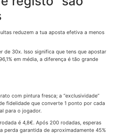
e registo” são
s
ultas reduzem a tua aposta efetiva a menos
de 30x. Isso significa que tens que apostar
 96,1% em média, a diferença é tão grande
ato com pintura fresca; a “exclusividade”
e fidelidade que converte 1 ponto por cada
l para o jogador.
r rodada é 4,8€. Após 200 rodadas, esperas
uma perda garantida de aproximadamente 45%