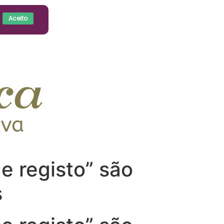
Aceito
e registo” são
s