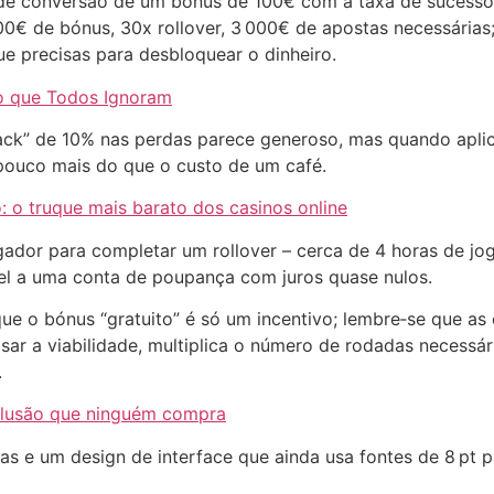
de conversão de um bónus de 100€ com a taxa de sucesso
0€ de bónus, 30x rollover, 3 000€ de apostas necessárias;
e precisas para desbloquear o dinheiro.
o que Todos Ignoram
ack” de 10% nas perdas parece generoso, mas quando aplica
pouco mais do que o custo de um café.
: o truque mais barato dos casinos online
dor para completar um rollover – cerca de 4 horas de jogo
el a uma conta de poupança com juros quase nulos.
 o bónus “gratuito” é só um incentivo; lembre‑se que as c
isar a viabilidade, multiplica o número de rodadas necessár
.
 ilusão que ninguém compra
s e um design de interface que ainda usa fontes de 8 pt p