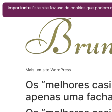
Importante:
Este site faz uso de cookies que podem 
Mais um site WordPress
Os “melhores casi
apenas uma facha