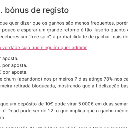
s. bónus de registo
o que quer dizer que os ganhos são menos frequentes, po
r pouco e esperar um grande retorno é tão ilusório quanto 
eberes um “free spin”, a probabilidade de ganhar mais de 
a verdade suja que ninguém quer admitir
r aposta.
€ por aposta.
€ por aposta.
churn (abandono) nos primeiros 7 dias atinge 78% nos c
meira retirada bloqueada, mostrando que a fidelização ba
 que um depósito de 10€ pode virar 5 000€ em duas semana
of Dead pode ser de 1,2, o que implica que o ganho médio
ro.