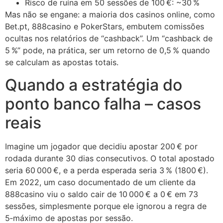
Risco de ruína em 50 sessões de 100 €: ~30 %
Mas não se engane: a maioria dos casinos online, como
Bet.pt, 888casino e PokerStars, embutem comissões
ocultas nos relatórios de “cashback”. Um “cashback de
5 %” pode, na prática, ser um retorno de 0,5 % quando
se calculam as apostas totais.
Quando a estratégia do
ponto banco falha – casos
reais
Imagine um jogador que decidiu apostar 200 € por
rodada durante 30 dias consecutivos. O total apostado
seria 60 000 €, e a perda esperada seria 3 % (1800 €).
Em 2022, um caso documentado de um cliente da
888casino viu o saldo cair de 10 000 € a 0 € em 73
sessões, simplesmente porque ele ignorou a regra de
5‑máximo de apostas por sessão.