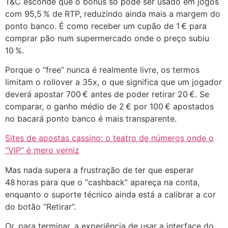
T&C esconde que o bônus só pode ser usado em jogos
com 95,5 % de RTP, reduzindo ainda mais a margem do
ponto banco. É como receber um cupão de 1 € para
comprar pão num supermercado onde o preço subiu
10 %.
Porque o “free” nunca é realmente livre, os termos
limitam o rollover a 35x, o que significa que um jogador
deverá apostar 700 € antes de poder retirar 20 €. Se
comparar, o ganho médio de 2 € por 100 € apostados
no bacará ponto banco é mais transparente.
Sites de apostas cassino: o teatro de números onde o
“VIP” é mero verniz
Mas nada supera a frustração de ter que esperar
48 horas para que o “cashback” apareça na conta,
enquanto o suporte técnico ainda está a calibrar a cor
do botão “Retirar”.
Or, para terminar, a experiência de usar a interface do