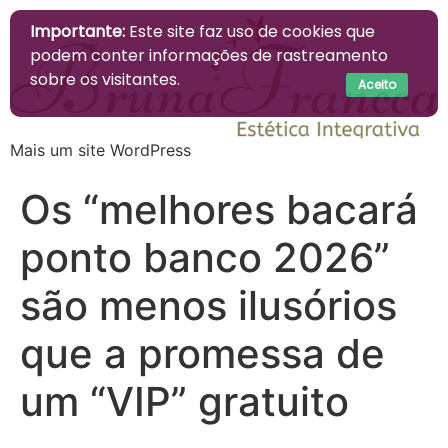
Importante:
Este site faz uso de cookies que
podem conter informações de rastreamento
sobre os visitantes.
Aceito
Mais um site WordPress
Os “melhores bacará
ponto banco 2026”
são menos ilusórios
que a promessa de
um “VIP” gratuito