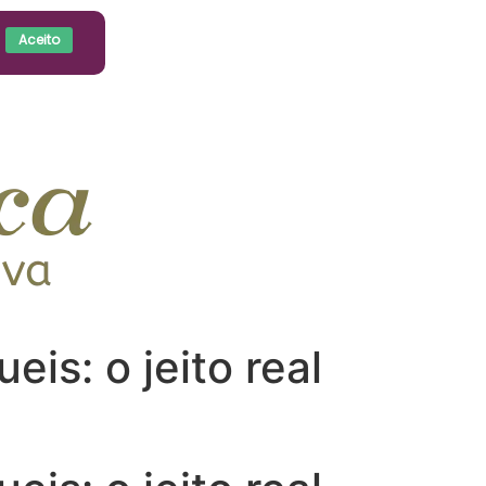
Aceito
is: o jeito real