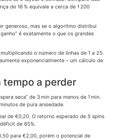
nça de 16 % equivale a cerca de 1 200
r generoso, mas se o algoritmo distribui
e ganho” é exatamente o que os grandes
multiplicando o número de linhas de 1 a 25.
m aumenta exponencialmente – um cálculo de
m tempo a perder
spera seca” de 3 min para menos de 1 min.
 minutos de pura ansiedade.
eal de €0,20. O retorno esperado de 5 spins
déficit de 85%.
€0,50 para €2,00, porém o potencial de