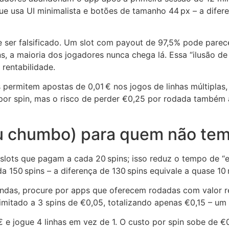
 usa UI minimalista e botões de tamanho 44 px – a difere
e ser falsificado. Um slot com payout de 97,5% pode parece
s, a maioria dos jogadores nunca chega lá. Essa “ilusão d
rentabilidade.
permitem apostas de 0,01 € nos jogos de linhas múltiplas, 
 por spin, mas o risco de perder €0,25 por rodada també
ou chumbo) para quem não te
slots que pagam a cada 20 spins; isso reduz o tempo de “e
 150 spins – a diferença de 130 spins equivale a quase 10
cundas, procure por apps que oferecem rodadas com valor r
imitado a 3 spins de €0,05, totalizando apenas €0,15 – um 
€ e jogue 4 linhas em vez de 1. O custo por spin sobe de 