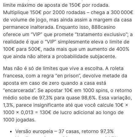
limite máximo de aposta de 150€ por rodada.
Multiplique 150€ por 2000 rodadas – chega a 300 000€
de volume de jogo, mas ainda assim a margem da casa
permanece inalterada. Enquanto isso, 888casino
oferece um “VIP” que promete “tratamento exclusivo”; a
realidade é que o “VIP” simplesmente eleva o limite de
100€ para 500€, nada mais que um aumento de 400%
que ainda não altera a probabilidade subjacente.
Mas não é só de limites que vive a escolha. A roleta
francesa, com a regra “en prison”, devolve metade da
aposta em caso de zero quando a casa está
“encarcerada”. Se apostar 10€ em 1000 spins, o retorno
médio sobe de 97,3% para quase 98,6%. Essa variação,
1,3%, parece insignificante até que você calcule 10€ ×
1000 × 0,013 = 130€ de lucro adicional ao longo de
1000 jogadas.
Versão europeia – 37 casas, retorno 97,3%