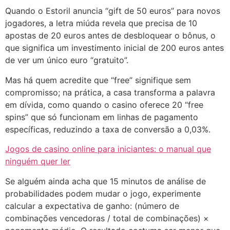
Quando o Estoril anuncia “gift de 50 euros” para novos
jogadores, a letra miúda revela que precisa de 10
apostas de 20 euros antes de desbloquear o bônus, o
que significa um investimento inicial de 200 euros antes
de ver um único euro “gratuito”.
Mas há quem acredite que “free” signifique sem
compromisso; na prática, a casa transforma a palavra
em dívida, como quando o casino oferece 20 “free
spins” que só funcionam em linhas de pagamento
específicas, reduzindo a taxa de conversão a 0,03%.
Jogos de casino online para iniciantes: o manual que
ninguém quer ler
Se alguém ainda acha que 15 minutos de análise de
probabilidades podem mudar o jogo, experimente
calcular a expectativa de ganho: (número de
combinações vencedoras / total de combinações) ×