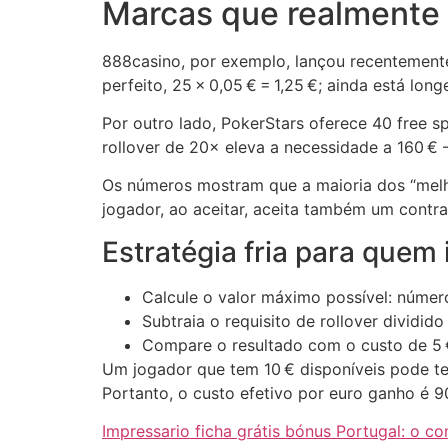
Marcas que realmente
888casino, por exemplo, lançou recentemente
perfeito, 25 × 0,05 € = 1,25 €; ainda está lon
Por outro lado, PokerStars oferece 40 free sp
rollover de 20× eleva a necessidade a 160 €
Os números mostram que a maioria dos “melh
jogador, ao aceitar, aceita também um contrat
Estratégia fria para quem 
Calcule o valor máximo possível: número
Subtraia o requisito de rollover dividid
Compare o resultado com o custo de 5 € 
Um jogador que tem 10 € disponíveis pode tes
Portanto, o custo efetivo por euro ganho é 90
Impressario ficha grátis bónus Portugal: o c