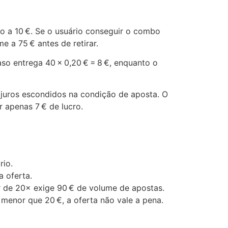
o a 10 €. Se o usuário conseguir o combo
me a 75 € antes de retirar.
aso entrega 40 × 0,20 € = 8 €, enquanto o
juros escondidos na condição de aposta. O
r apenas 7 € de lucro.
rio.
a oferta.
er de 20× exige 90 € de volume de apostas.
r menor que 20 €, a oferta não vale a pena.