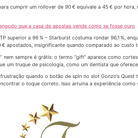
para cumprir um rollover de 90 € equivale a 45 € por hora
O engodo que a casa de apostas vende como se fosse ouro
RTP superior a 96 % – Starburst costuma rondar 96,1 %, enq
0 € apostados, insignificante quando comparado ao custo t
e” nem sempre é grátis: o termo “gift” aparece como corte
que um truque de psicologia, como um dentista que oferec
 frustração quando o botão de spin no slot Gonzo’s Quest t
encontrar o toque correto. Isso arruina a experiência com