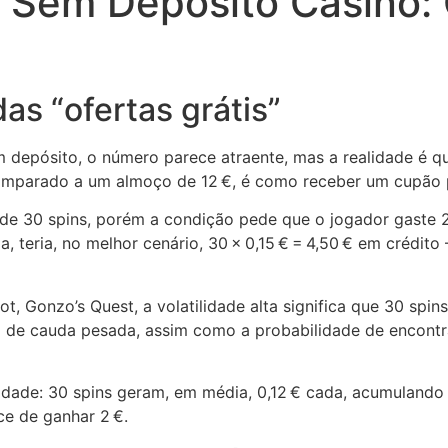
s Sem Depósito Casino
das “ofertas grátis”
 depósito, o número parece atraente, mas a realidade é q
Comparado a um almoço de 12 €, é como receber um cupão 
 de 30 spins, porém a condição pede que o jogador gaste 
, teria, no melhor cenário, 30 × 0,15 € = 4,50 € em crédito
ot, Gonzo’s Quest, a volatilidade alta significa que 30 sp
a de cauda pesada, assim como a probabilidade de encont
lidade: 30 spins geram, em média, 0,12 € cada, acumulando 
e de ganhar 2 €.