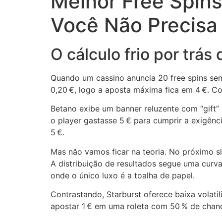
Melhor Free Spin
Você Não Precisa
O cálculo frio por trás 
Quando um cassino anuncia 20 free spins sem
0,20 €, logo a aposta máxima fica em 4 €. 
Betano exibe um banner reluzente com “gift”
o player gastasse 5 € para cumprir a exigência
5 €.
Mas não vamos ficar na teoria. No próximo sl
A distribuição de resultados segue uma curv
onde o único luxo é a toalha de papel.
Contrastando, Starburst oferece baixa volati
apostar 1 € em uma roleta com 50 % de chanc