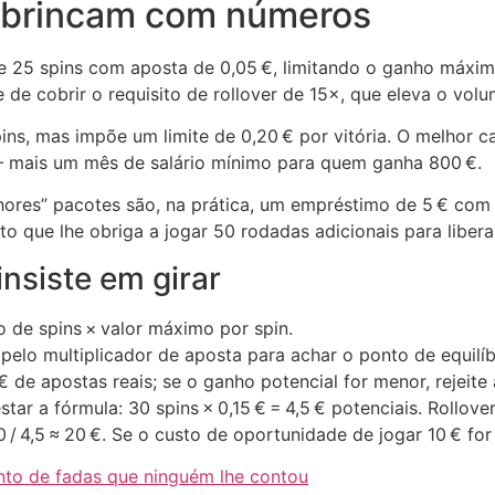
 brincam com números
 25 spins com aposta de 0,05 €, limitando o ganho máxim
ge de cobrir o requisito de rollover de 15×, que eleva o volu
ins, mas impõe um limite de 0,20 € por vitória. O melhor c
 – mais um mês de salário mínimo para quem ganha 800 €.
ores” pacotes são, na prática, um empréstimo de 5 € com 
o que lhe obriga a jogar 50 rodadas adicionais para libera
insiste em girar
 de spins × valor máximo por spin.
o pelo multiplicador de aposta para achar o ponto de equilíb
de apostas reais; se o ganho potencial for menor, rejeite 
tar a fórmula: 30 spins × 0,15 € = 4,5 € potenciais. Rollov
 / 4,5 ≈ 20 €. Se o custo de oportunidade de jogar 10 € fo
onto de fadas que ninguém lhe contou