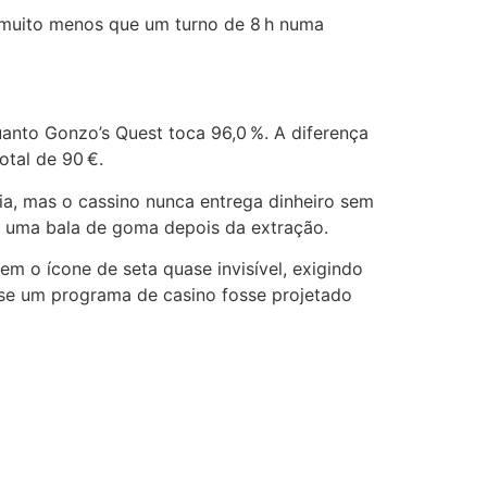
, muito menos que um turno de 8 h numa
uanto Gonzo’s Quest toca 96,0 %. A diferença
otal de 90 €.
sia, mas o cassino nunca entrega dinheiro sem
e uma bala de goma depois da extração.
em o ícone de seta quase invisível, exigindo
o se um programa de casino fosse projetado