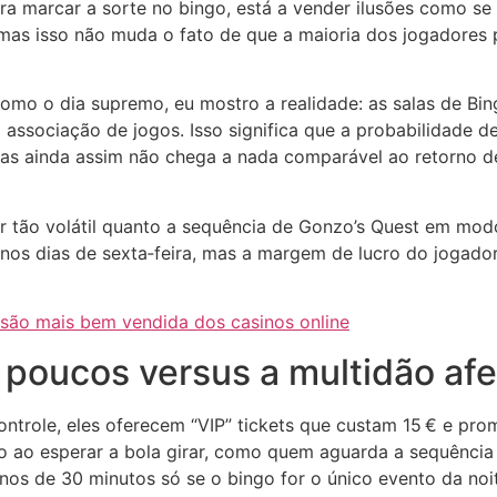
a marcar a sorte no bingo, está a vender ilusões como se 
as isso não muda o fato de que a maioria dos jogadores pr
o o dia supremo, eu mostro a realidade: as salas de Bing
 associação de jogos. Isso significa que a probabilidade 
as ainda assim não chega a nada comparável ao retorno de
 tão volátil quanto a sequência de Gonzo’s Quest em modo 
 nos dias de sexta‑feira, mas a margem de lucro do jogado
usão mais bem vendida dos casinos online
 poucos versus a multidão afe
ntrole, eles oferecem “VIP” tickets que custam 15 € e pro
o ao esperar a bola girar, como quem aguarda a sequência 
nos de 30 minutos só se o bingo for o único evento da noi