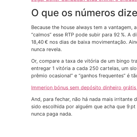
O que os números dize
Because the house always tem a vantagem, a 
“calmos” esse RTP pode subir para 92 %. A di
18,40 € nos dias de baixa movimentação. Ain
nunca revela.
Or, compare a taxa de vitória de um bingo tr
entregar 1 vitória a cada 250 cartelas, um s
prêmio ocasional” e “ganhos frequentes” é tã
Immerion bónus sem depósito dinheiro grátis
And, para fechar, não há nada mais irritante
sido escolhida por alguém que acha que 9 pt é
nunca paga nada.