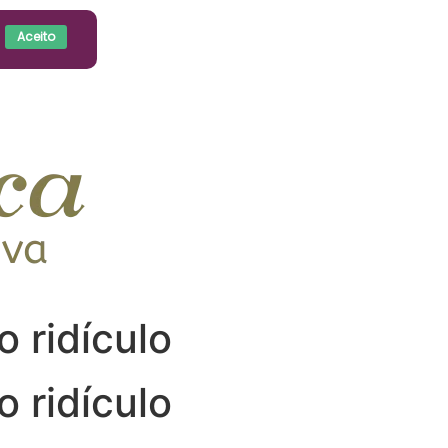
Aceito
o ridículo
o ridículo