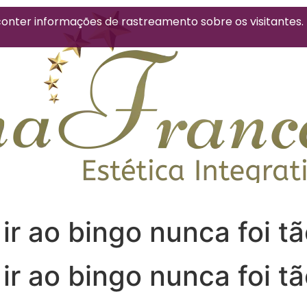
conter informações de rastreamento sobre os visitantes.
ir ao bingo nunca foi tã
ir ao bingo nunca foi tã