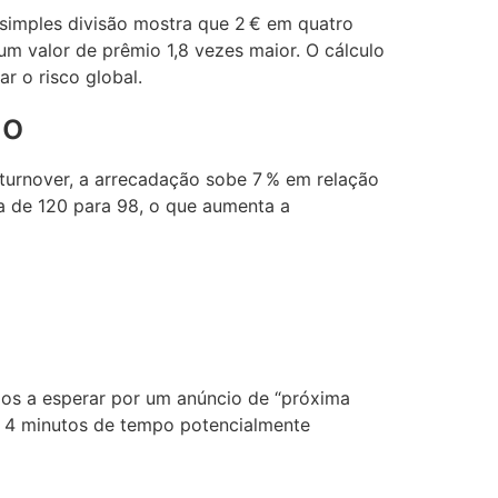
 simples divisão mostra que 2 € em quatro
m valor de prêmio 1,8 vezes maior. O cálculo
r o risco global.
ão
 turnover, a arrecadação sobe 7 % em relação
a de 120 para 98, o que aumenta a
idos a esperar por um anúncio de “próxima
se 4 minutos de tempo potencialmente