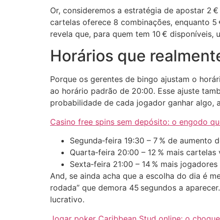
Or, consideremos a estratégia de apostar 2 €
cartelas oferece 8 combinações, enquanto 5 
revela que, para quem tem 10 € disponíveis, u
Horários que realmente
Porque os gerentes de bingo ajustam o horári
ao horário padrão de 20:00. Esse ajuste ta
probabilidade de cada jogador ganhar algo, 
Casino free spins sem depósito: o engodo q
Segunda‑feira 19:30 – 7 % de aumento d
Quarta‑feira 20:00 – 12 % mais cartelas
Sexta‑feira 21:00 – 14 % mais jogadore
And, se ainda acha que a escolha do dia é m
rodada” que demora 45 segundos a aparecer. 
lucrativo.
Jogar poker Caribbean Stud online: o choque 