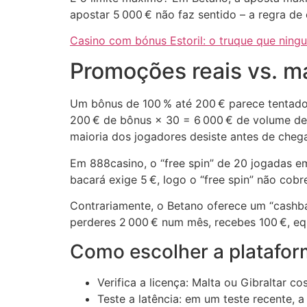
apostar 5 000 € não faz sentido – a regra de
Casino com bónus Estoril: o truque que ning
Promoções reais vs. ma
Um bônus de 100 % até 200 € parece tentador
200 € de bônus × 30 = 6 000 € de volume de 
maioria dos jogadores desiste antes de chega
Em 888casino, o “free spin” de 20 jogadas em
bacará exige 5 €, logo o “free spin” não cob
Contrariamente, o Betano oferece um “cashba
perderes 2 000 € num mês, recebes 100 €, eq
Como escolher a platafor
Verifica a licença: Malta ou Gibraltar 
Teste a latência: em um teste recente, 