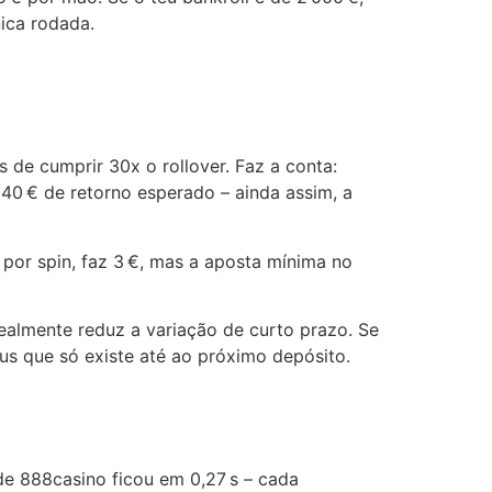
nica rodada.
 de cumprir 30x o rollover. Faz a conta:
40 € de retorno esperado – ainda assim, a
 por spin, faz 3 €, mas a aposta mínima no
ealmente reduz a variação de curto prazo. Se
us que só existe até ao próximo depósito.
 de 888casino ficou em 0,27 s – cada