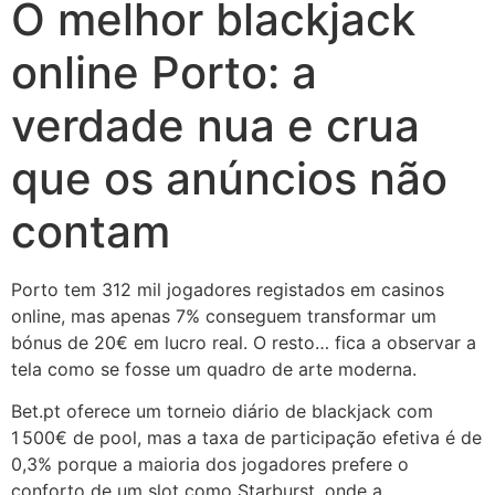
O melhor blackjack
online Porto: a
verdade nua e crua
que os anúncios não
contam
Porto tem 312 mil jogadores registados em casinos
online, mas apenas 7% conseguem transformar um
bónus de 20€ em lucro real. O resto… fica a observar a
tela como se fosse um quadro de arte moderna.
Bet.pt oferece um torneio diário de blackjack com
1 500€ de pool, mas a taxa de participação efetiva é de
0,3% porque a maioria dos jogadores prefere o
conforto de um slot como Starburst, onde a