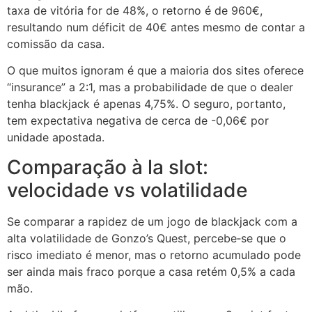
taxa de vitória for de 48%, o retorno é de 960€,
resultando num déficit de 40€ antes mesmo de contar a
comissão da casa.
O que muitos ignoram é que a maioria dos sites oferece
“insurance” a 2:1, mas a probabilidade de que o dealer
tenha blackjack é apenas 4,75%. O seguro, portanto,
tem expectativa negativa de cerca de -0,06€ por
unidade apostada.
Comparação à la slot:
velocidade vs volatilidade
Se comparar a rapidez de um jogo de blackjack com a
alta volatilidade de Gonzo’s Quest, percebe‑se que o
risco imediato é menor, mas o retorno acumulado pode
ser ainda mais fraco porque a casa retém 0,5% a cada
mão.