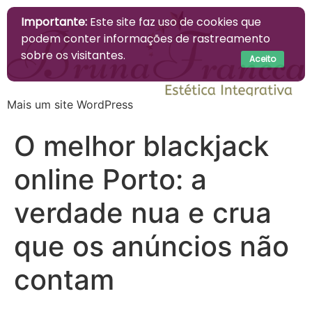
Importante:
Este site faz uso de cookies que
podem conter informações de rastreamento
sobre os visitantes.
Aceito
Mais um site WordPress
O melhor blackjack
online Porto: a
verdade nua e crua
que os anúncios não
contam