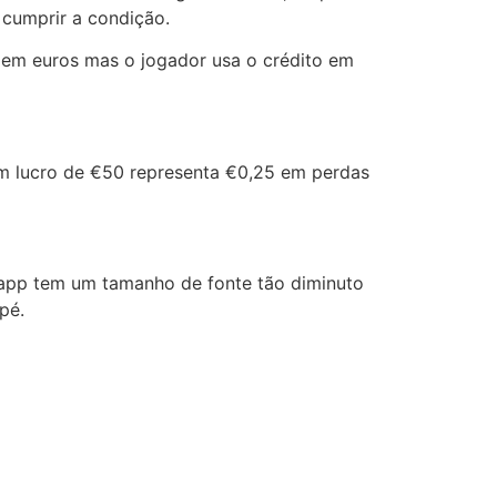
 cumprir a condição.
 em euros mas o jogador usa o crédito em
 um lucro de €50 representa €0,25 em perdas
o app tem um tamanho de fonte tão diminuto
pé.