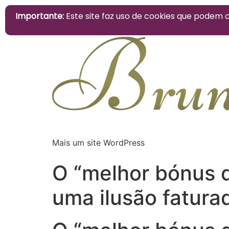
Importante:
Este site faz uso de cookies que podem 
Mais um site WordPress
O “melhor bónus d
uma ilusão fatura