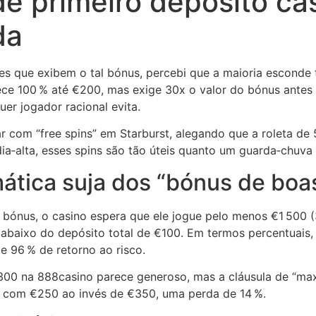
e primeiro depósito cas
da
es que exibem o tal bónus, percebi que a maioria esconde 
ece 100 % até €200, mas exige 30x o valor do bónus antes 
er jogador racional evita.
r com “free spins” em Starburst, alegando que a roleta de
ia‑alta, esses spins são tão úteis quanto um guarda‑chuva
tica suja dos “bónus de boa
 bónus, o casino espera que ele jogue pelo menos €1 500 
 abaixo do depósito total de €100. Em termos percentuais,
e 96 % de retorno ao risco.
0 na 888casino parece generoso, mas a cláusula de “max w
a com €250 ao invés de €350, uma perda de 14 %.