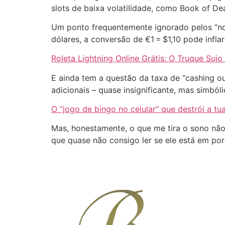
slots de baixa volatilidade, como Book of D
Um ponto frequentemente ignorado pelos “no
dólares, a conversão de €1 = $1,10 pode infla
Roleta Lightning Online Grátis: O Truque Suj
E ainda tem a questão da taxa de “cashing o
adicionais – quase insignificante, mas simból
O “jogo de bingo no celular” que destrói a tu
Mas, honestamente, o que me tira o sono não
que quase não consigo ler se ele está em po