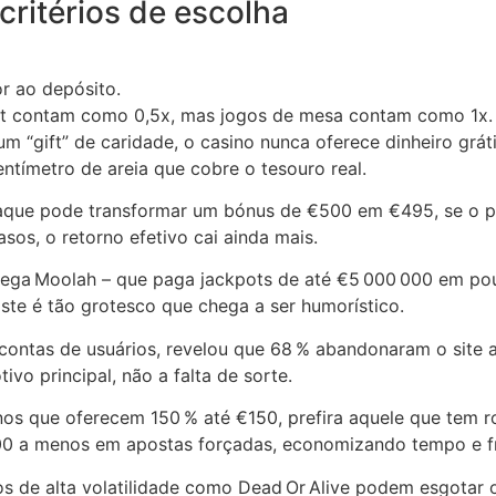
critérios de escolha
or ao depósito.
st contam como 0,5x, mas jogos de mesa contam como 1x.
m “gift” de caridade, o casino nunca oferece dinheiro gráti
ntímetro de areia que cobre o tesouro real.
que pode transformar um bónus de €500 em €495, se o pro
sos, o retorno efetivo cai ainda mais.
ega Moolah – que paga jackpots de até €5 000 000 em pou
aste é tão grotesco que chega a ser humorístico.
ontas de usuários, revelou que 68 % abandonaram o site an
vo principal, não a falta de sorte.
nos que oferecem 150 % até €150, prefira aquele que tem r
 500 a menos em apostas forçadas, economizando tempo e f
s de alta volatilidade como Dead Or Alive podem esgotar o