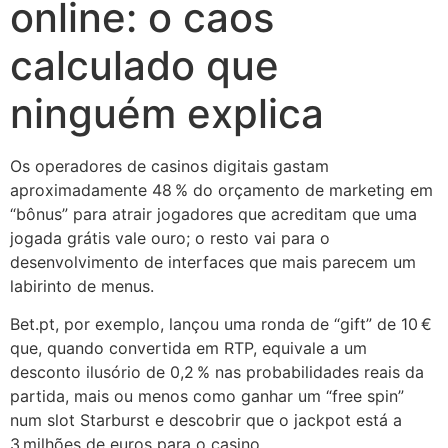
online: o caos
calculado que
ninguém explica
Os operadores de casinos digitais gastam
aproximadamente 48 % do orçamento de marketing em
“bônus” para atrair jogadores que acreditam que uma
jogada grátis vale ouro; o resto vai para o
desenvolvimento de interfaces que mais parecem um
labirinto de menus.
Bet.pt, por exemplo, lançou uma ronda de “gift” de 10 €
que, quando convertida em RTP, equivale a um
desconto ilusório de 0,2 % nas probabilidades reais da
partida, mais ou menos como ganhar um “free spin”
num slot Starburst e descobrir que o jackpot está a
3 milhões de euros para o casino.