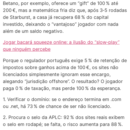
Betano, por exemplo, oferece um “gift” de 100 % até
200 €, mas a matemática fria diz que, após 3‑5 rodadas
de Starburst, a casa já recupera 68 % do capital
investido, deixando o “vantajoso” jogador com nada
além de um saldo negativo.
Jogar bacará squeeze online: a ilusão do “slow‑play”
que ninguém percebe
Porque o regulador português exige 5 % de retenção de
impostos sobre ganhos acima de 100 €, os sites não
licenciados simplesmente ignoram esse encargo,
alegando “jurisdição offshore”. O resultado? O jogador
paga 0 % de taxação, mas perde 100 % da esperança.
1. Verificar o domínio: se o endereço termina em .com
ou .net, há 73 % de chance de ser não licenciado.
2. Procura o selo da APLC: 92 % dos sites reais exibem
o selo em rodapé; se falta, o risco aumenta para 88 %.