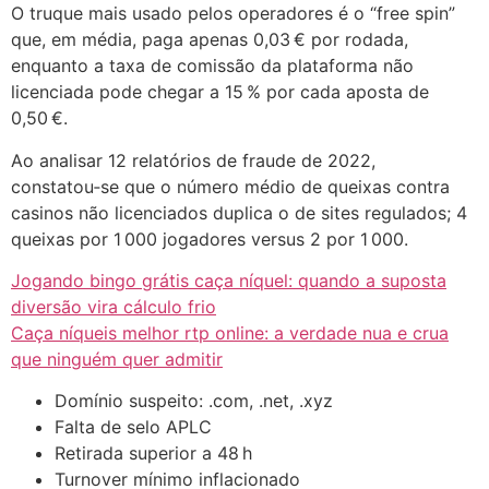
O truque mais usado pelos operadores é o “free spin”
que, em média, paga apenas 0,03 € por rodada,
enquanto a taxa de comissão da plataforma não
licenciada pode chegar a 15 % por cada aposta de
0,50 €.
Ao analisar 12 relatórios de fraude de 2022,
constatou‑se que o número médio de queixas contra
casinos não licenciados duplica o de sites regulados; 4
queixas por 1 000 jogadores versus 2 por 1 000.
Jogando bingo grátis caça níquel: quando a suposta
diversão vira cálculo frio
Caça níqueis melhor rtp online: a verdade nua e crua
que ninguém quer admitir
Domínio suspeito: .com, .net, .xyz
Falta de selo APLC
Retirada superior a 48 h
Turnover mínimo inflacionado