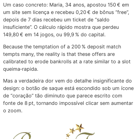
Um caso concreto: Maria, 34 anos, apostou 150 € em
um site sem licença e recebeu 0,20 € de bônus “free”,
depois de 7 dias recebeu um ticket de “saldo
insuficiente”. O cálculo rápido mostra que perdeu
149,80 € em 14 jogos, ou 99,9 % do capital.
Because the temptation of a 200 % deposit match
tempts many, the reality is that these offers are
calibrated to erode bankrolls at a rate similar to a slot
queima‑rapida.
Mas a verdadeira dor vem do detalhe insignificante do
design: o botão de saque está escondido sob um ícone
de “coração” tão diminuto que parece escrito com
fonte de 8 pt, tornando impossível clicar sem aumentar
o zoom.