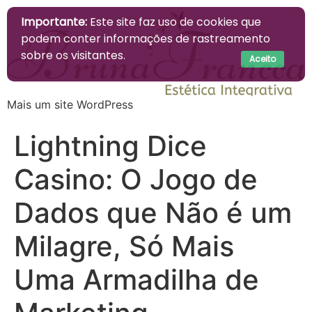
Importante:
Este site faz uso de cookies que
podem conter informações de rastreamento
sobre os visitantes.
Aceito
Mais um site WordPress
Lightning Dice
Casino: O Jogo de
Dados que Não é um
Milagre, Só Mais
Uma Armadilha de