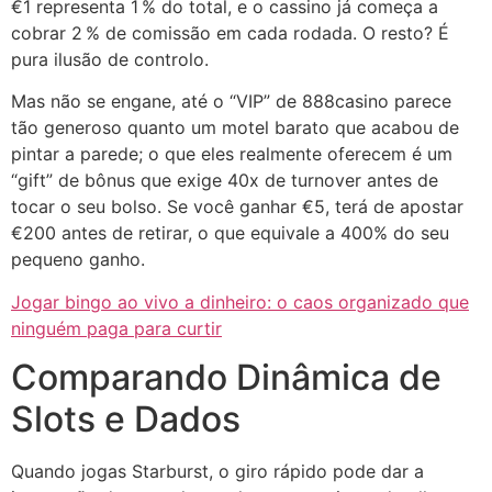
€1 representa 1 % do total, e o cassino já começa a
cobrar 2 % de comissão em cada rodada. O resto? É
pura ilusão de controlo.
Mas não se engane, até o “VIP” de 888casino parece
tão generoso quanto um motel barato que acabou de
pintar a parede; o que eles realmente oferecem é um
“gift” de bônus que exige 40x de turnover antes de
tocar o seu bolso. Se você ganhar €5, terá de apostar
€200 antes de retirar, o que equivale a 400% do seu
pequeno ganho.
Jogar bingo ao vivo a dinheiro: o caos organizado que
ninguém paga para curtir
Comparando Dinâmica de
Slots e Dados
Quando jogas Starburst, o giro rápido pode dar a