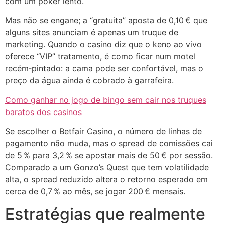
com um poker lento.
Mas não se engane; a “gratuita” aposta de 0,10 € que
alguns sites anunciam é apenas um truque de
marketing. Quando o casino diz que o keno ao vivo
oferece “VIP” tratamento, é como ficar num motel
recém‑pintado: a cama pode ser confortável, mas o
preço da água ainda é cobrado à garrafeira.
Como ganhar no jogo de bingo sem cair nos truques
baratos dos casinos
Se escolher o Betfair Casino, o número de linhas de
pagamento não muda, mas o spread de comissões cai
de 5 % para 3,2 % se apostar mais de 50 € por sessão.
Comparado a um Gonzo’s Quest que tem volatilidade
alta, o spread reduzido altera o retorno esperado em
cerca de 0,7 % ao mês, se jogar 200 € mensais.
Estratégias que realmente