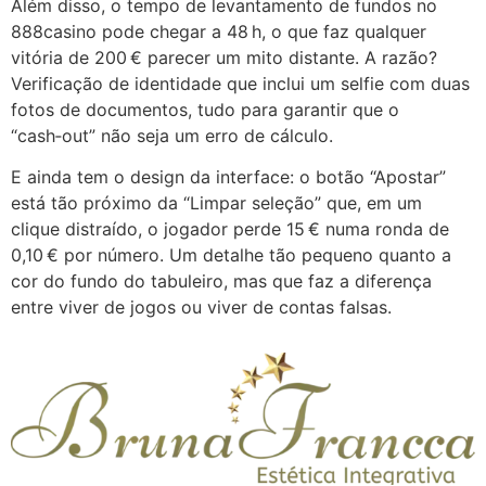
Além disso, o tempo de levantamento de fundos no
888casino pode chegar a 48 h, o que faz qualquer
vitória de 200 € parecer um mito distante. A razão?
Verificação de identidade que inclui um selfie com duas
fotos de documentos, tudo para garantir que o
“cash‑out” não seja um erro de cálculo.
E ainda tem o design da interface: o botão “Apostar”
está tão próximo da “Limpar seleção” que, em um
clique distraído, o jogador perde 15 € numa ronda de
0,10 € por número. Um detalhe tão pequeno quanto a
cor do fundo do tabuleiro, mas que faz a diferença
entre viver de jogos ou viver de contas falsas.