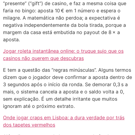
“presente” (“gift”) de casino, e faz a mesma coisa que
faria no bingo: aposta 10 € em 1 número e espera o
milagre. A matemática não perdoa; a expectativa é
negativa independentemente da bola tirada, porque a
margem da casa está embutida no payout de 8 × a
aposta.
Jogar roleta instantânea online: o truque sujo que os
casinos não querem que descubras
E tem a questão das “regras minúsculas”. Alguns termos
dizem que o jogador deve confirmar a aposta dentro de
3 segundos após o início da ronda. Se demorar 0,3 s a
mais, o sistema cancela a aposta e o saldo volta a 0,
sem explicação. É um detalhe irritante que muitos
ignoram até o próximo extrato.
Onde jogar craps em Lisboa: a dura verdade por trás
dos tapetes vermelhos