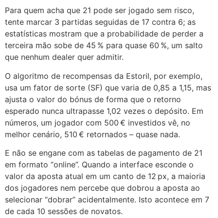
Para quem acha que 21 pode ser jogado sem risco,
tente marcar 3 partidas seguidas de 17 contra 6; as
estatísticas mostram que a probabilidade de perder a
terceira mão sobe de 45 % para quase 60 %, um salto
que nenhum dealer quer admitir.
O algoritmo de recompensas da Estoril, por exemplo,
usa um fator de sorte (SF) que varia de 0,85 a 1,15, mas
ajusta o valor do bónus de forma que o retorno
esperado nunca ultrapasse 1,02 vezes o depósito. Em
números, um jogador com 500 € investidos vê, no
melhor cenário, 510 € retornados – quase nada.
E não se engane com as tabelas de pagamento de 21
em formato “online”. Quando a interface esconde o
valor da aposta atual em um canto de 12 px, a maioria
dos jogadores nem percebe que dobrou a aposta ao
selecionar “dobrar” acidentalmente. Isto acontece em 7
de cada 10 sessões de novatos.