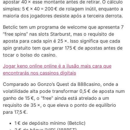
apostar 40 × esse montante antes de retirar. O cálculo
simples: 5 € × 40 = 200 € de rolagem inútil, enquanto a
maioria dos jogadores desiste após a terceira derrota.
Betclic tem um programa de welcome que apresenta 7
“free spins” nas slots Starburst, mas o requisito de
aposta para cada spin é 25 ×. Isso significa que cada
spin gratuito tem que gerar 175 € de apostas antes de
tocar o bolso do casino.
Jogar keno online online é a ilusão mais cara que
encontrarás nos cassinos digitais
Comparado ao Gonzo’s Quest da 888casino, onde a
volatilidade alta pode transformar 0,5 € de aposta num
ganho de 15 €, o “free” ainda está atrelado a um
requisito de 35 ×, o que eleva o ponto de equilíbrio
para 17,5 €.
1 € de depósito mínimo (Betclic)
2 € de bônus “VIP” (188BET)