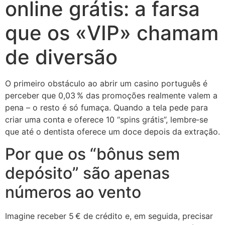
online grátis: a farsa
que os «VIP» chamam
de diversão
O primeiro obstáculo ao abrir um casino português é
perceber que 0,03 % das promoções realmente valem a
pena – o resto é só fumaça. Quando a tela pede para
criar uma conta e oferece 10 “spins grátis”, lembre‑se
que até o dentista oferece um doce depois da extração.
Por que os “bônus sem
depósito” são apenas
números ao vento
Imagine receber 5 € de crédito e, em seguida, precisar