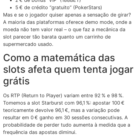
5 € de crédito “gratuito” (PokerStars)
Mas e se o jogador quiser apenas a sensação de girar?
A maioria das plataformas oferece demo mode, onde a
moeda não tem valor real – o que faz a mecânica da
slot parecer tão barata quanto um carrinho de
supermercado usado.
Como a matemática das
slots afeta quem tenta jogar
grátis
Os RTP (Return to Player) variam entre 92 % e 98 %.
Tomemos a slot Starburst com 96,1 %: apostar 100 €
teoricamente devolve 96,1 €, mas a variação pode
resultar em 0 € ganho em 30 sessões consecutivas. A
probabilidade de perder tudo aumenta à medida que a
frequência das apostas diminui.