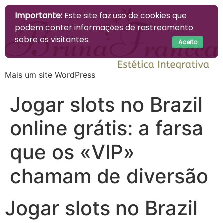
Importante:
Este site faz uso de cookies que
podem conter informações de rastreamento
sobre os visitantes.
Aceito
Mais um site WordPress
Jogar slots no Brazil
online grátis: a farsa
que os «VIP»
chamam de diversão
Jogar slots no Brazil