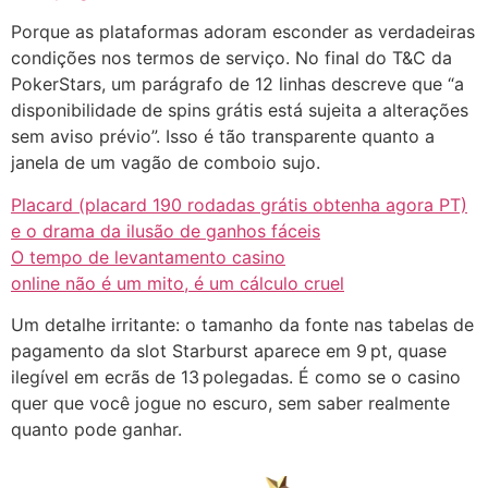
Porque as plataformas adoram esconder as verdadeiras
condições nos termos de serviço. No final do T&C da
PokerStars, um parágrafo de 12 linhas descreve que “a
disponibilidade de spins grátis está sujeita a alterações
sem aviso prévio”. Isso é tão transparente quanto a
janela de um vagão de comboio sujo.
Placard (placard 190 rodadas grátis obtenha agora PT)
e o drama da ilusão de ganhos fáceis
O tempo de levantamento casino
online não é um mito, é um cálculo cruel
Um detalhe irritante: o tamanho da fonte nas tabelas de
pagamento da slot Starburst aparece em 9 pt, quase
ilegível em ecrãs de 13 polegadas. É como se o casino
quer que você jogue no escuro, sem saber realmente
quanto pode ganhar.