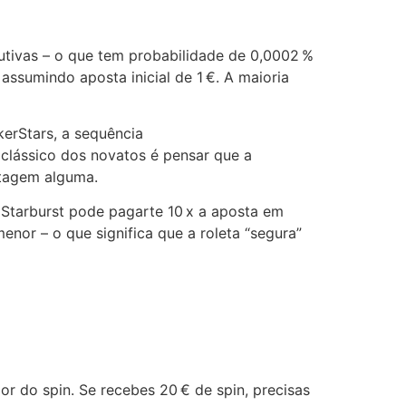
cutivas – o que tem probabilidade de 0,0002 %
assumindo aposta inicial de 1 €. A maioria
erStars, a sequência
 clássico dos novatos é pensar que a
ntagem alguma.
 Starburst pode pagarte 10 x a aposta em
enor – o que significa que a roleta “segura”
or do spin. Se recebes 20 € de spin, precisas