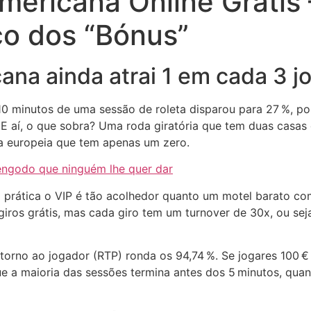
mericana Online Grátis
co dos “Bónus”
cana ainda atrai 1 em cada 3
0 minutos de uma sessão de roleta disparou para 27 %, po
. E aí, o que sobra? Uma roda giratória que tem duas casas 
a europeia que tem apenas um zero.
 engodo que ninguém lhe quer dar
 prática o VIP é tão acolhedor quanto um motel barato com
giros grátis, mas cada giro tem um turnover de 30x, ou seja
torno ao jogador (RTP) ronda os 94,74 %. Se jogares 100 €
ue a maioria das sessões termina antes dos 5 minutos, qua