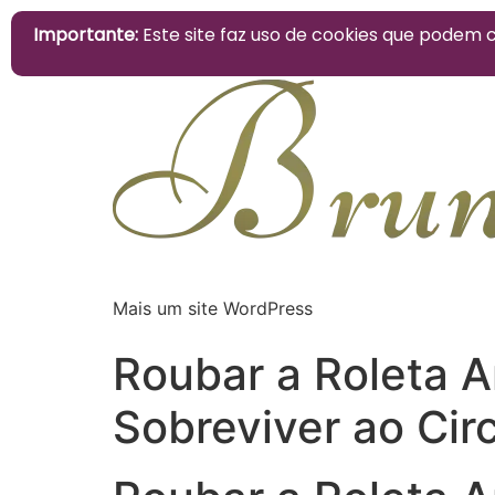
Importante:
Este site faz uso de cookies que podem 
Mais um site WordPress
Roubar a Roleta A
Sobreviver ao Cir