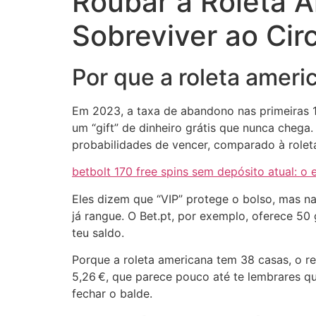
Roubar a Roleta A
Sobreviver ao Cir
Por que a roleta ameri
Em 2023, a taxa de abandono nas primeiras 1
um “gift” de dinheiro grátis que nunca chega
probabilidades de vencer, comparado à rolet
betbolt 170 free spins sem depósito atual: o
Eles dizem que “VIP” protege o bolso, mas na
já rangue. O Bet.pt, por exemplo, oferece 50 
teu saldo.
Porque a roleta americana tem 38 casas, o re
5,26 €, que parece pouco até te lembrares q
fechar o balde.