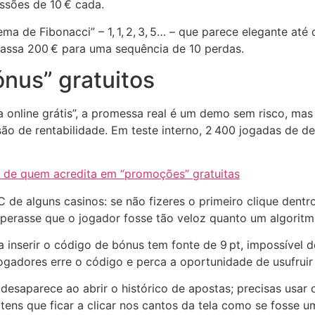
ssões de 10 € cada.
ema de Fibonacci” – 1, 1, 2, 3, 5… – que parece elegante até
apassa 200 € para uma sequência de 10 perdas.
nus” gratuitos
na online grátis”, a promessa real é um demo sem risco, m
são de rentabilidade. Em teste interno, 2 400 jogadas de d
o de quem acredita em “promoções” gratuitas
 de alguns casinos: se não fizeres o primeiro clique dentr
erasse que o jogador fosse tão veloz quanto um algoritmo 
ra inserir o código de bónus tem fonte de 9 pt, impossíve
ogadores erre o código e perca a oportunidade de usufruir d
desaparece ao abrir o histórico de apostas; precisas usar
e tens que ficar a clicar nos cantos da tela como se fosse 