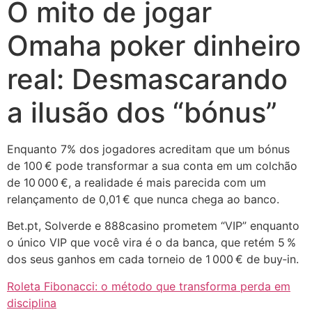
O mito de jogar
Omaha poker dinheiro
real: Desmascarando
a ilusão dos “bónus”
Enquanto 7% dos jogadores acreditam que um bónus
de 100 € pode transformar a sua conta em um colchão
de 10 000 €, a realidade é mais parecida com um
relançamento de 0,01 € que nunca chega ao banco.
Bet.pt, Solverde e 888casino prometem “VIP” enquanto
o único VIP que você vira é o da banca, que retém 5 %
dos seus ganhos em cada torneio de 1 000 € de buy‑in.
Roleta Fibonacci: o método que transforma perda em
disciplina