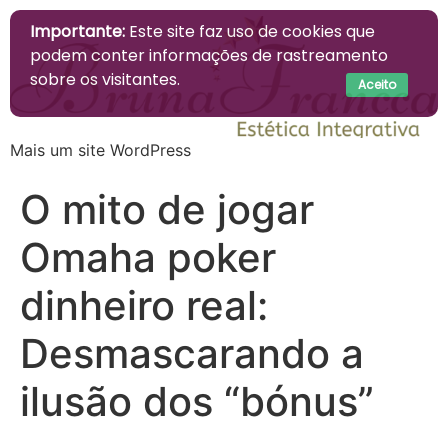
Importante:
Este site faz uso de cookies que
podem conter informações de rastreamento
sobre os visitantes.
Aceito
Mais um site WordPress
O mito de jogar
Omaha poker
dinheiro real:
Desmascarando a
ilusão dos “bónus”