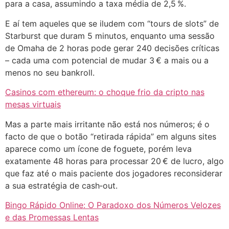
para a casa, assumindo a taxa média de 2,5 %.
E aí tem aqueles que se iludem com “tours de slots” de
Starburst que duram 5 minutos, enquanto uma sessão
de Omaha de 2 horas pode gerar 240 decisões críticas
– cada uma com potencial de mudar 3 € a mais ou a
menos no seu bankroll.
Casinos com ethereum: o choque frio da cripto nas
mesas virtuais
Mas a parte mais irritante não está nos números; é o
facto de que o botão “retirada rápida” em alguns sites
aparece como um ícone de foguete, porém leva
exatamente 48 horas para processar 20 € de lucro, algo
que faz até o mais paciente dos jogadores reconsiderar
a sua estratégia de cash‑out.
Bingo Rápido Online: O Paradoxo dos Números Velozes
e das Promessas Lentas