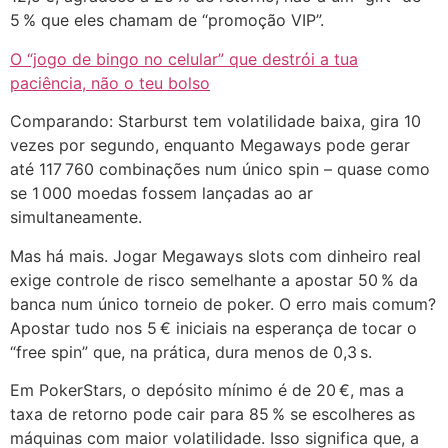
5 % que eles chamam de “promoção VIP”.
O “jogo de bingo no celular” que destrói a tua
paciência, não o teu bolso
Comparando: Starburst tem volatilidade baixa, gira 10
vezes por segundo, enquanto Megaways pode gerar
até 117 760 combinações num único spin – quase como
se 1 000 moedas fossem lançadas ao ar
simultaneamente.
Mas há mais. Jogar Megaways slots com dinheiro real
exige controle de risco semelhante a apostar 50 % da
banca num único torneio de poker. O erro mais comum?
Apostar tudo nos 5 € iniciais na esperança de tocar o
“free spin” que, na prática, dura menos de 0,3 s.
Em PokerStars, o depósito mínimo é de 20 €, mas a
taxa de retorno pode cair para 85 % se escolheres as
máquinas com maior volatilidade. Isso significa que, a