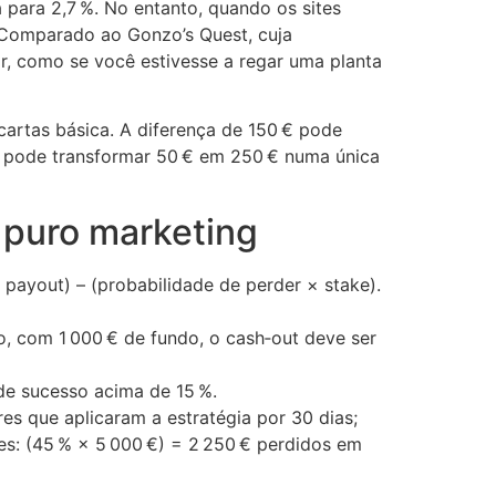
para 2,7 %. No entanto, quando os sites
. Comparado ao Gonzo’s Quest, cuja
r, como se você estivesse a regar uma planta
artas básica. A diferença de 150 € pode
e pode transformar 50 € em 250 € numa única
 puro marketing
payout) – (probabilidade de perder × stake).
o, com 1 000 € de fundo, o cash‑out deve ser
de sucesso acima de 15 %.
es que aplicaram a estratégia por 30 dias;
s: (45 % × 5 000 €) = 2 250 € perdidos em