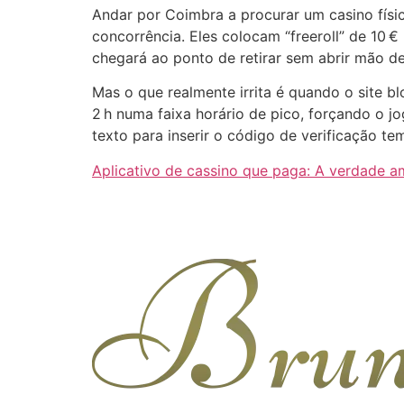
Andar por Coimbra a procurar um casino físic
concorrência. Eles colocam “freeroll” de 10
chegará ao ponto de retirar sem abrir mão de
Mas o que realmente irrita é quando o site b
2 h numa faixa horário de pico, forçando o j
texto para inserir o código de verificação tem
Aplicativo de cassino que paga: A verdade a