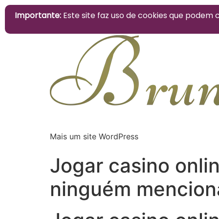
Importante:
Este site faz uso de cookies que podem 
Mais um site WordPress
Jogar casino onli
ninguém mencion