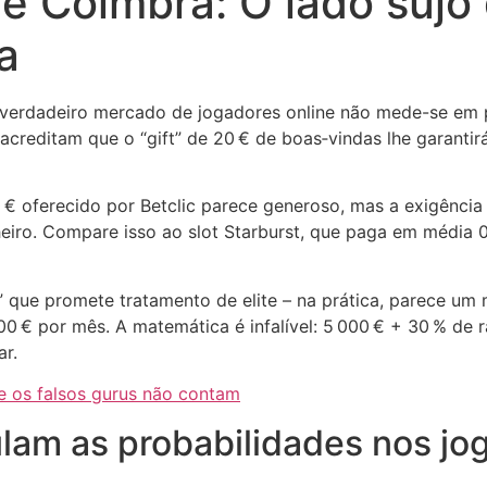
ne Coimbra: O lado suj
a
o verdadeiro mercado de jogadores online não mede-se em
creditam que o “gift” de 20 € de boas‑vindas lhe garantir
0 € oferecido por Betclic parece generoso, mas a exigência
heiro. Compare isso ao slot Starburst, que paga em média 0
” que promete tratamento de elite – na prática, parece um
0 € por mês. A matemática é infalível: 5 000 € + 30 % de r
ar.
e os falsos gurus não contam
am as probabilidades nos jo