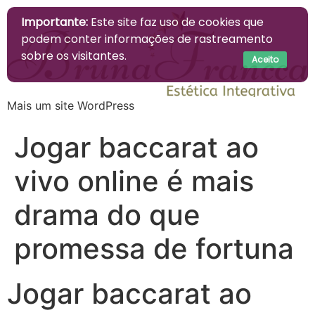
Importante:
Este site faz uso de cookies que
podem conter informações de rastreamento
sobre os visitantes.
Aceito
Mais um site WordPress
Jogar baccarat ao
vivo online é mais
drama do que
promessa de fortuna
Jogar baccarat ao