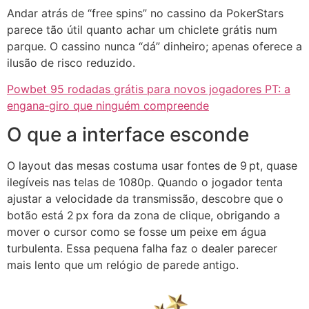
Andar atrás de “free spins” no cassino da PokerStars
parece tão útil quanto achar um chiclete grátis num
parque. O cassino nunca “dá” dinheiro; apenas oferece a
ilusão de risco reduzido.
Powbet 95 rodadas grátis para novos jogadores PT: a
engana‑giro que ninguém compreende
O que a interface esconde
O layout das mesas costuma usar fontes de 9 pt, quase
ilegíveis nas telas de 1080p. Quando o jogador tenta
ajustar a velocidade da transmissão, descobre que o
botão está 2 px fora da zona de clique, obrigando a
mover o cursor como se fosse um peixe em água
turbulenta. Essa pequena falha faz o dealer parecer
mais lento que um relógio de parede antigo.