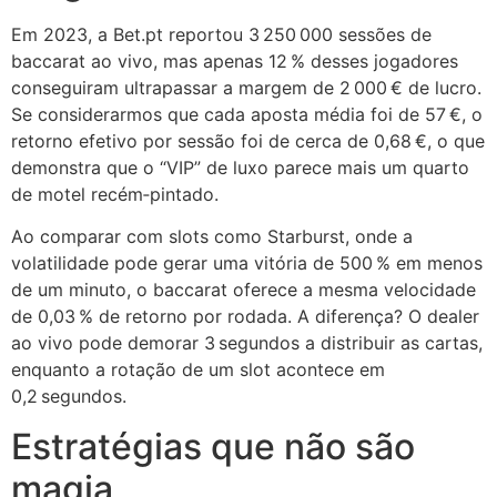
Em 2023, a Bet.pt reportou 3 250 000 sessões de
baccarat ao vivo, mas apenas 12 % desses jogadores
conseguiram ultrapassar a margem de 2 000 € de lucro.
Se considerarmos que cada aposta média foi de 57 €, o
retorno efetivo por sessão foi de cerca de 0,68 €, o que
demonstra que o “VIP” de luxo parece mais um quarto
de motel recém‑pintado.
Ao comparar com slots como Starburst, onde a
volatilidade pode gerar uma vitória de 500 % em menos
de um minuto, o baccarat oferece a mesma velocidade
de 0,03 % de retorno por rodada. A diferença? O dealer
ao vivo pode demorar 3 segundos a distribuir as cartas,
enquanto a rotação de um slot acontece em
0,2 segundos.
Estratégias que não são
magia