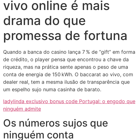
vivo online é mais
drama do que
promessa de fortuna
Quando a banca do casino lança 7 % de “gift” em forma
de crédito, o player pensa que encontrou a chave da
riqueza, mas na prática sente apenas o peso de uma
conta de energia de 150 kWh. O baccarat ao vivo, com
dealer real, tem a mesma ilusão de transparência que
um espelho sujo numa casinha de barato.
ladylinda exclusivo bonus code Portugal: o engodo que
ninguém admite
Os números sujos que
ninguém conta