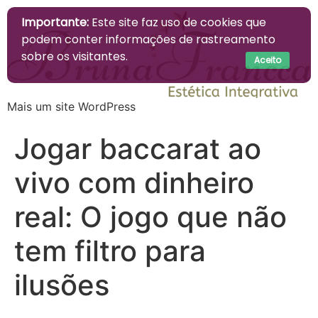
Importante:
Este site faz uso de cookies que
podem conter informações de rastreamento
sobre os visitantes.
Aceito
Mais um site WordPress
Jogar baccarat ao
vivo com dinheiro
real: O jogo que não
tem filtro para
ilusões