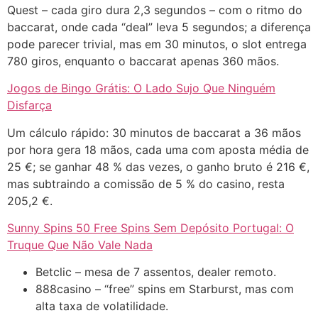
Quest – cada giro dura 2,3 segundos – com o ritmo do
baccarat, onde cada “deal” leva 5 segundos; a diferença
pode parecer trivial, mas em 30 minutos, o slot entrega
780 giros, enquanto o baccarat apenas 360 mãos.
Jogos de Bingo Grátis: O Lado Sujo Que Ninguém
Disfarça
Um cálculo rápido: 30 minutos de baccarat a 36 mãos
por hora gera 18 mãos, cada uma com aposta média de
25 €; se ganhar 48 % das vezes, o ganho bruto é 216 €,
mas subtraindo a comissão de 5 % do casino, resta
205,2 €.
Sunny Spins 50 Free Spins Sem Depósito Portugal: O
Truque Que Não Vale Nada
Betclic – mesa de 7 assentos, dealer remoto.
888casino – “free” spins em Starburst, mas com
alta taxa de volatilidade.