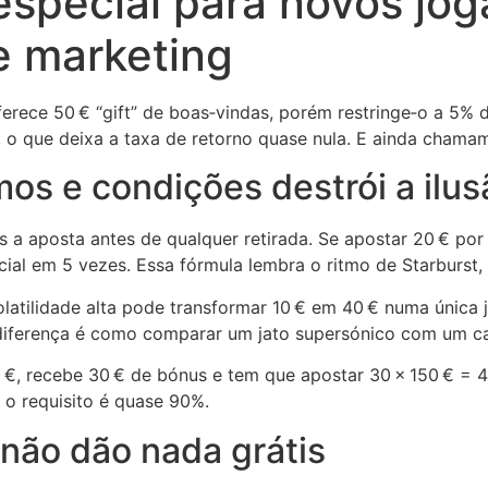
special para novos jog
e marketing
erece 50 € “gift” de boas‑vindas, porém restringe‑o a 5%
 o que deixa a taxa de retorno quase nula. E ainda chama
os e condições destrói a ilus
s a aposta antes de qualquer retirada. Se apostar 20 € po
cial em 5 vezes. Essa fórmula lembra o ritmo de Starburst
atilidade alta pode transformar 10 € em 40 € numa única 
A diferença é como comparar um jato supersónico com um c
€, recebe 30 € de bónus e tem que apostar 30 × 150 € = 4
 o requisito é quase 90%.
não dão nada grátis