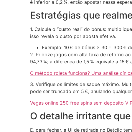
é inferior a 0,2 %, então apostar nessa espe
Estratégias que realm
1. Calcule o “custo real” do bónus: multipliq
isso revela o custo por aposta efetiva.
Exemplo: 10 € de bónus × 30 = 300 € de 
2. Priorize jogos com alta taxa de retorno 
94,73 %; a diferença de 1,5 % equivale a 15 €
O método roleta funciona? Uma análise cínic
3. Verifique os limites de saque máximo. Mui
pode ser truncado em 5 €, anulando qualquer
Vegas online 250 free spins sem depósito VI
O detalhe irritante q
E, para fechar, a UI de retirada no Betclic 