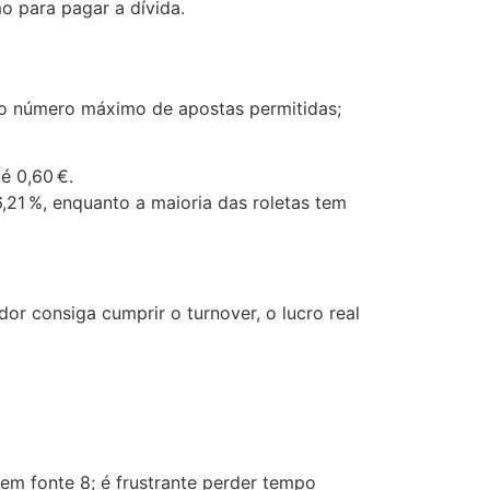
o para pagar a dívida.
pelo número máximo de apostas permitidas;
é 0,60 €.
,21 %, enquanto a maioria das roletas tem
or consiga cumprir o turnover, o lucro real
 em fonte 8; é frustrante perder tempo