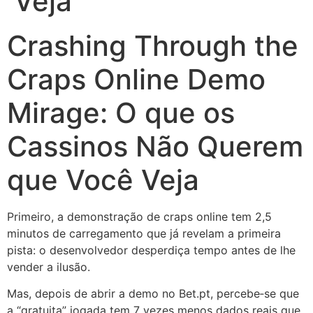
Veja
Crashing Through the
Craps Online Demo
Mirage: O que os
Cassinos Não Querem
que Você Veja
Primeiro, a demonstração de craps online tem 2,5
minutos de carregamento que já revelam a primeira
pista: o desenvolvedor desperdiça tempo antes de lhe
vender a ilusão.
Mas, depois de abrir a demo no Bet.pt, percebe‑se que
a “gratuita” jogada tem 7 vezes menos dados reais que