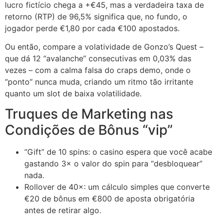
lucro fictício chega a +€45, mas a verdadeira taxa de
retorno (RTP) de 96,5% significa que, no fundo, o
jogador perde €1,80 por cada €100 apostados.
Ou então, compare a volatividade de Gonzo’s Quest –
que dá 12 “avalanche” consecutivas em 0,03% das
vezes – com a calma falsa do craps demo, onde o
“ponto” nunca muda, criando um ritmo tão irritante
quanto um slot de baixa volatilidade.
Truques de Marketing nas
Condições de Bônus “vip”
“Gift” de 10 spins: o casino espera que você acabe
gastando 3× o valor do spin para “desbloquear”
nada.
Rollover de 40×: um cálculo simples que converte
€20 de bônus em €800 de aposta obrigatória
antes de retirar algo.