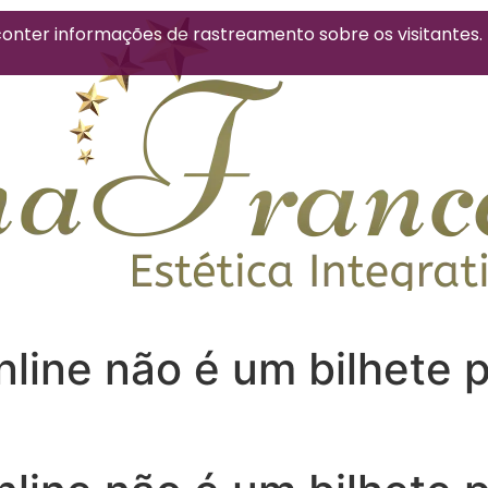
conter informações de rastreamento sobre os visitantes.
nline não é um bilhete 