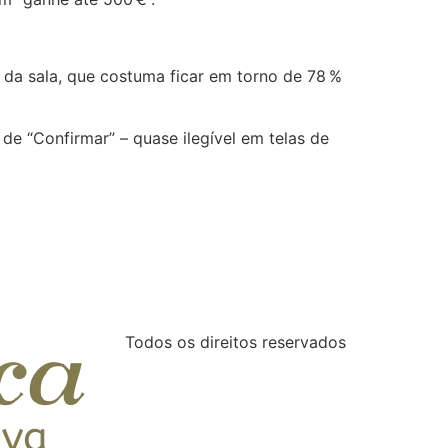
 da sala, que costuma ficar em torno de 78 %
de “Confirmar” – quase ilegível em telas de
Todos os direitos reservados