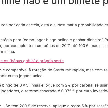
nline não é um bilhete 
uros por cada cartela, está a subestimar a probabilidade 
atégia para “como jogar bingo online e ganhar dinheiro”. 
tano, por exemplo, tem um bônus de 20 % até 100 €, mas esse
 mínima.
e os “bónus grátis” à própria sorte
o é comparável à rotação de Starburst: rápida, mas com r
odir numa jogada única.
ingo de 3 × 5 linhas e jogue com 2 € por cartela; se usar 
jogadores, o retorno esperado é 0,075 € por euro investid
ll. Se tem 200 € de reserva, aplique a regra 5 % por sessã