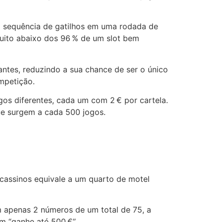
a sequência de gatilhos em uma rodada de
 muito abaixo dos 96 % de um slot bem
antes, reduzindo a sua chance de ser o único
mpetição.
gos diferentes, cada um com 2 € por cartela.
que surgem a cada 500 jogos.
s cassinos equivale a um quarto de motel
m apenas 2 números de um total de 75, a
m “ganhe até 500 €”.