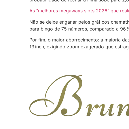
As “melhores megaways slots 2026” que rea
Não se deixe enganar pelos gráficos chamativ
para bingo de 75 números, comparado a 96 % d
Por fim, o maior aborrecimento: a maioria da
13 inch, exigindo zoom exagerado que estrag