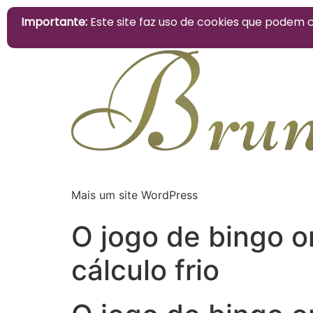
Importante:
Este site faz uso de cookies que podem 
Mais um site WordPress
O jogo de bingo o
cálculo frio