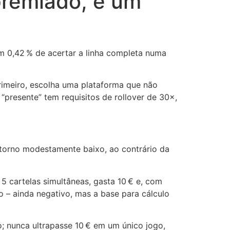
premiado, é um
em 0,42 % de acertar a linha completa numa
Primeiro, escolha uma plataforma que não
 “presente” tem requisitos de rollover de 30×,
etorno modestamente baixo, ao contrário da
5 cartelas simultâneas, gasta 10 € e, com
o – ainda negativo, mas a base para cálculo
o; nunca ultrapasse 10 € em um único jogo,