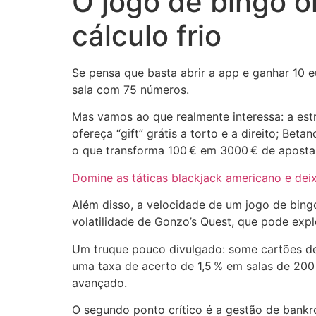
O jogo de bingo o
cálculo frio
Se pensa que basta abrir a app e ganhar 10 e
sala com 75 números.
Mas vamos ao que realmente interessa: a estr
ofereça “gift” grátis a torto e a direito; Be
o que transforma 100 € em 3000 € de aposta
Domine as táticas blackjack americano e deix
Além disso, a velocidade de um jogo de bing
volatilidade de Gonzo’s Quest, que pode expl
Um truque pouco divulgado: some cartões de b
uma taxa de acerto de 1,5 % em salas de 200 
avançado.
O segundo ponto crítico é a gestão de bankro