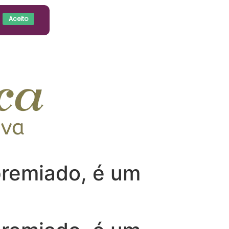
Aceito
premiado, é um