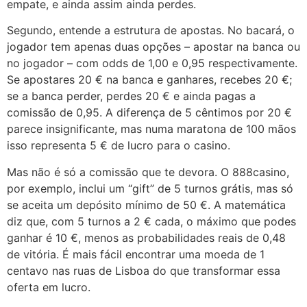
empate, e ainda assim ainda perdes.
Segundo, entende a estrutura de apostas. No bacará, o
jogador tem apenas duas opções – apostar na banca ou
no jogador – com odds de 1,00 e 0,95 respectivamente.
Se apostares 20 € na banca e ganhares, recebes 20 €;
se a banca perder, perdes 20 € e ainda pagas a
comissão de 0,95. A diferença de 5 cêntimos por 20 €
parece insignificante, mas numa maratona de 100 mãos
isso representa 5 € de lucro para o casino.
Mas não é só a comissão que te devora. O 888casino,
por exemplo, inclui um “gift” de 5 turnos grátis, mas só
se aceita um depósito mínimo de 50 €. A matemática
diz que, com 5 turnos a 2 € cada, o máximo que podes
ganhar é 10 €, menos as probabilidades reais de 0,48
de vitória. É mais fácil encontrar uma moeda de 1
centavo nas ruas de Lisboa do que transformar essa
oferta em lucro.