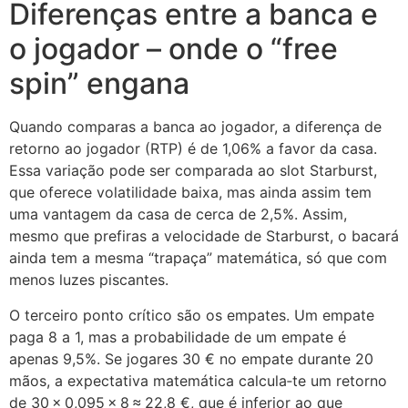
Diferenças entre a banca e
o jogador – onde o “free
spin” engana
Quando comparas a banca ao jogador, a diferença de
retorno ao jogador (RTP) é de 1,06% a favor da casa.
Essa variação pode ser comparada ao slot Starburst,
que oferece volatilidade baixa, mas ainda assim tem
uma vantagem da casa de cerca de 2,5%. Assim,
mesmo que prefiras a velocidade de Starburst, o bacará
ainda tem a mesma “trapaça” matemática, só que com
menos luzes piscantes.
O terceiro ponto crítico são os empates. Um empate
paga 8 a 1, mas a probabilidade de um empate é
apenas 9,5%. Se jogares 30 € no empate durante 20
mãos, a expectativa matemática calcula‑te um retorno
de 30 × 0,095 × 8 ≈ 22,8 €, que é inferior ao que