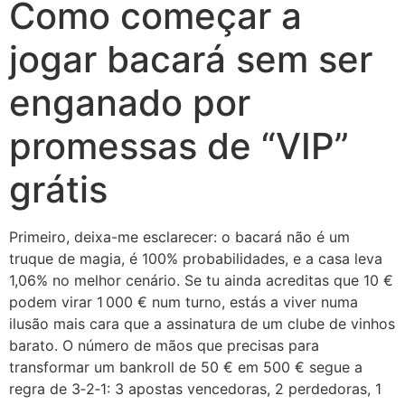
Como começar a
jogar bacará sem ser
enganado por
promessas de “VIP”
grátis
Primeiro, deixa-me esclarecer: o bacará não é um
truque de magia, é 100% probabilidades, e a casa leva
1,06% no melhor cenário. Se tu ainda acreditas que 10 €
podem virar 1 000 € num turno, estás a viver numa
ilusão mais cara que a assinatura de um clube de vinhos
barato. O número de mãos que precisas para
transformar um bankroll de 50 € em 500 € segue a
regra de 3‑2‑1: 3 apostas vencedoras, 2 perdedoras, 1