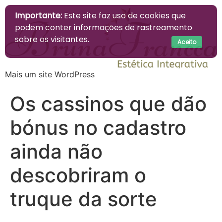
Importante:
Este site faz uso de cookies que
podem conter informações de rastreamento
sobre os visitantes.
Aceito
Mais um site WordPress
Os cassinos que dão
bónus no cadastro
ainda não
descobriram o
truque da sorte